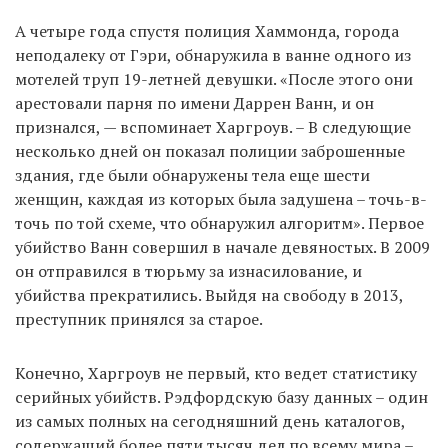
А четыре года спустя полиция Хаммонда, города
неподалеку от Гэри, обнаружила в ванне одного из
мотелей труп 19-летней девушки. «После этого они
арестовали парня по имени Даррен Ванн, и он
признался, — вспоминает Харгроув. – В следующие
несколько дней он показал полиции заброшенные
здания, где были обнаружены тела еще шести
женщин, каждая из которых была задушена – точь-в-
точь по той схеме, что обнаружил алгоритм». Первое
убийство Ванн совершил в начале девяностых. В 2009
он отправился в тюрьму за изнасилование, и
убийства прекратились. Выйдя на свободу в 2013,
преступник принялся за старое.
Конечно, Харгроув не первый, кто ведет статистику
серийных убийств. Рэдфордскую базу данных – один
из самых полных на сегодняшний день каталогов,
содержащий более пяти тысяч дел по всему мира –