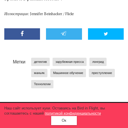
Иллюстрация:
Jennifer Beinhacker / Flickr
Метки
детектив
зарубежная пресса
лонгрид
маньяк
Машинное обучение
преступление
Технологии
Наш сайт использует куки. Оставаясь на Bird in Flight, вы
соглашаетесь с нашей
политикой конфиденциальности
.
Подпишись на еженедельную птичку
Ок