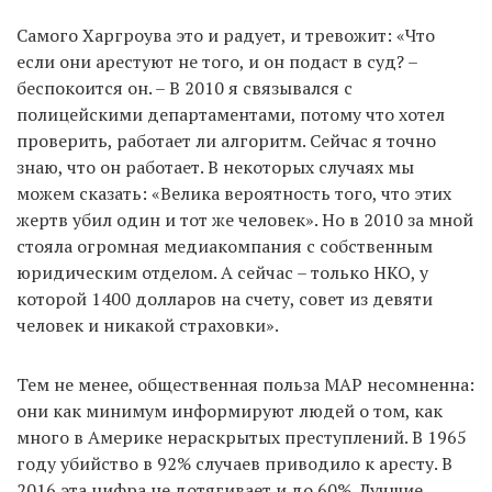
Самого Харгроува это и радует, и тревожит: «Что
если они арестуют не того, и он подаст в суд? –
беспокоится он. – В 2010 я связывался с
полицейскими департаментами, потому что хотел
проверить, работает ли алгоритм. Сейчас я точно
знаю, что он работает. В некоторых случаях мы
можем сказать: «Велика вероятность того, что этих
жертв убил один и тот же человек». Но в 2010 за мной
стояла огромная медиакомпания с собственным
юридическим отделом. А сейчас – только НКО, у
которой 1400 долларов на счету, совет из девяти
человек и никакой страховки».
Тем не менее, общественная польза MAP несомненна:
они как минимум информируют людей о том, как
много в Америке нераскрытых преступлений. В 1965
году убийство в 92% случаев приводило к аресту. В
2016 эта цифра не дотягивает и до 60%. Лучшие