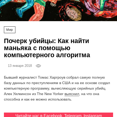
‘21
Фотопроект
Мир
Репортаж
Почерк убийцы: Как найти
Партнерский
маньяка с помощью
материал
компьютерного алгоритма
О
13 января 2018
птичке
Бывший журналист Томас Харгроув собрал самую полную
Рекламодателям
базу данных по преступлениям в США и на ее основе создал
компьютерную программу, вычисляющую серийных убийц.
Алек Уилкинсон из The New Yorker
выяснил
, на что она
способна и как ее можно использовать.
Читайте нас в
Facebook
,
Telegram
,
Instagram