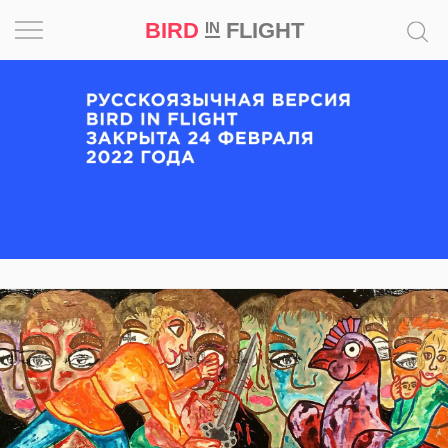
BIRD
FLIGHT
IN
Вдохновение
Почему
это
шедевр
Мир
Игра
Новости
Bird
in
Flight
Prize