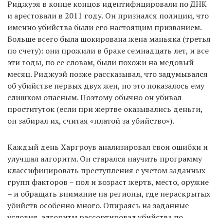
Риджуэя в конце концов идентифицировали по ДНК
и арестовали в 2011 году. Он признался полиции, что
именно убийства были его настоящим призванием.
Больше всего была шокирована жена маньяка (третья
по счету): они прожили в браке семнадцать лет, и все
эти годы, по ее словам, были похожи на медовый
месяц. Риджуэй позже рассказывал, что задумывался
об убийстве первых двух жен, но это показалось ему
слишком опасным. Поэтому обычно он убивал
проституток (если при жертве оказывались деньги,
он забирал их, считая «платой за убийство»).
Каждый день Харгроув анализировал свои ошибки и
улучшал алгоритм. Он старался научить программу
классифицировать преступления с учетом заданных
групп факторов – пол и возраст жертв, место, оружие
– и обращать внимание на регионы, где нераскрытых
убийств особенно много. Опираясь на заданные
условия, алгоритм рассортировал убийства по