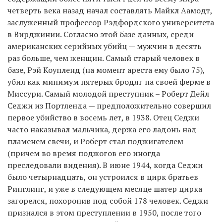
четверть века назад начал составлять Майкл Аамодт,
заслуженный профессор Рэдфордского университета
в Вирджинии. Согласно этой базе данных, среди
американских серийных убийц — мужчин в десять
раз больше, чем женщин. Самый старый человек в
базе, Рэй Коупленд (на момент ареста ему было 75),
убил как минимум пятерых бродяг на своей ферме в
Миссури. Самый молодой преступник – Роберт Дейл
Седжи из Портленда — предположительно совершил
первое убийство в восемь лет, в 1938. Отец Седжи
часто наказывал мальчика, держа его ладонь над
пламенем свечи, и Роберт стал поджигателем
(причем во время поджогов его иногда
преследовали видения). В июне 1944, когда Седжи
было четырнадцать, он устроился в цирк братьев
Ринглинг, и уже в следующем месяце шатер цирка
загорелся, похоронив под собой 178 человек. Седжи
признался в этом преступлении в 1950, после того