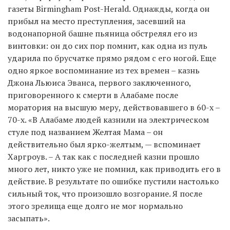
газеты Birmingham Post-Herald. Однажды, когда он
прибыл на место преступления, засевший на
водонапорной башне пьяница обстрелял его из
винтовки: он до сих пор помнит, как одна из пуль
ударила по брусчатке прямо рядом с его ногой. Еще
одно яркое воспоминание из тех времен – казнь
Джона Льюиса Эванса, первого заключенного,
приговоренного к смерти в Алабаме после
моратория на высшую меру, действовавшего в 60-х –
70-х. «В Алабаме людей казнили на электрическом
стуле под названием Желтая Мама – он
действительно был ярко-желтым, — вспоминает
Харгроув. – А так как с последней казни прошло
много лет, никто уже не помнил, как приводить его в
действие. В результате по ошибке пустили настолько
сильный ток, что произошло возгорание. Я после
этого зрелища еще долго не мог нормально
засыпать».