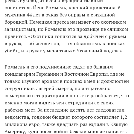
рейха. Руководит всей операцией главный
обвинитель Йенс Роммель, крепкий приветливый
мужчина 44 лет в очках без оправы и с изящной
бородкой. Немецкая пресса называет его охотником
за нацистами, но Роммелю это прозвище не слишком
нравится. «Охотники гоняются за добычей с ружьем
в руках, — объясняет он, — а я обвинитель в поисках
убийц, и в руках у меня только Уголовный кодекс».
Роммель и его подчиненные ездят по бывшим
концлагерям Германии и Восточной Европы, где не
только изучают архивы в поисках имен и должностей
сотрудников лагерей смерти, но и тщательно
осматривают территории в попытке разобраться, что
именно могли видеть эти сотрудники со своих
рабочих мест. За последние десять лет следователи
ведомства, годовой бюджет которого составляет 1,2
миллиона евро, также двадцать раз ездили в Южную
Америку, куда после войны бежали многие нацисты.