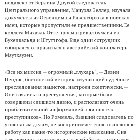
недалеко от Берлина. Другой следователь
Центрального управления, Мануэла Зеллер, изучала
документы из Освенцима и Равенсбрюка в поисках
имен, которые пропустили ее предшественники. Ее
коллега Михаэль Отте просматривал бумаги из
Бухенвальда и Штуттгофа. Еще один сотрудник
собирался отправиться в австрийский концлагерь
Маутхаузен.
«Вся их миссия — огромный „глухарь“, — Девин
Пендас, бостонский историк, изучающий судебные
преследования нацистов, настроен скептически. —
Они взялись за преступления, которые были
совершены слишком давно, и располагают очень
приблизительной информацией о личностях
преступников». Но Роммель, бывший следователь по
уголовным делам, не воспринимает свою нынешнюю
работу как какие-то исторические изыскания. Она
для него так же актуальна, как убийства, которыми