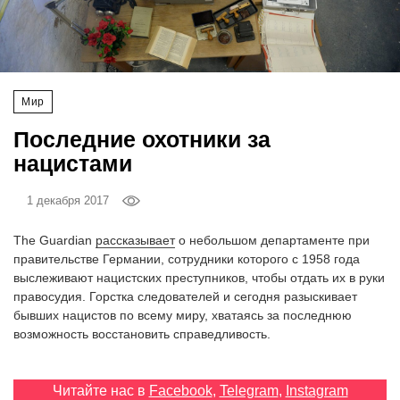
‘21
Фотопроект
Мир
Репортаж
Последние охотники за
Партнерский
нацистами
материал
1 декабря 2017
О
птичке
The Guardian
рассказывает
о небольшом департаменте при
правительстве Германии, сотрудники которого с 1958 года
выслеживают нацистских преступников, чтобы отдать их в руки
Рекламодателям
правосудия. Горстка следователей и сегодня разыскивает
бывших нацистов по всему миру, хватаясь за последнюю
возможность восстановить справедливость.
Читайте нас в
Facebook
,
Telegram
,
Instagram