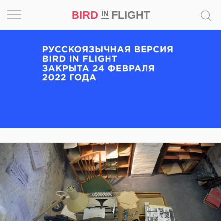
BIRD
FLIGHT
IN
Вдохновение
Почему
это
шедевр
Мир
Игра
Новости
Bird
in
Flight
Prize