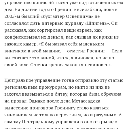
управлению копию 36 тысяч уже подготовленных ею
дел. На долгие годы о Гренинге все забыли, пока в
2005-м бывший «бухгалтер Освенцима» не
согласился дать интервью журналу «Шпигель». Он
рассказал, как сортировал вещи евреев, как
конфисковывал их деньги, как слышал их крики из
газовых камер. «Я бы назвал себя маленьким
винтиком в этой машине, — отметил Гренинг. — Если
вы считаете это виной, что ж, я виновен, но не по
своей воле. С точки зрения закона я невиновен».
Центральное управление тогда отправило эту статью
региональным прокурорам, но никто из них не
захотел ввязываться в битву, которая была обречена
на провал. Однако после дела Мотассадека
вынесение приговора Гренингу стало казаться
чиновникам не только вероятным, но и разумным. А
самому Центральному управлению оно открывало
возможность наконец привлечь к ответственности