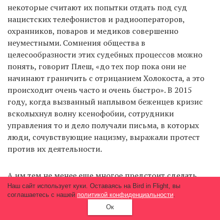
некоторые считают их попытки отдать под суд
нацистских телефонистов и радиооператоров,
охранников, поваров и медиков совершенно
неуместными. Сомнения общества в
целесообразности этих судебных процессов можно
понять, говорит Плеш, «до тех пор пока они не
начинают граничить с отрицанием Холокоста, а это
происходит очень часто и очень быстро». В 2015
году, когда вызванный наплывом беженцев кризис
всколыхнул волну ксенофобии, сотрудники
управления то и дело получали письма, в которых
люди, сочувствующие нацизму, выражали протест
против их деятельности.
А им тем не менее еще многое предстоит сделать.
Для Роммеля, который продолжает искать по всему
Наш сайт использует куки. Оставаясь на Bird in Flight, вы
соглашаетесь с нашей
политикой конфиденциальности
.
миру новые улики и свидетельства, это вопрос
Ок
личной вины и ответственности, объясняет один из