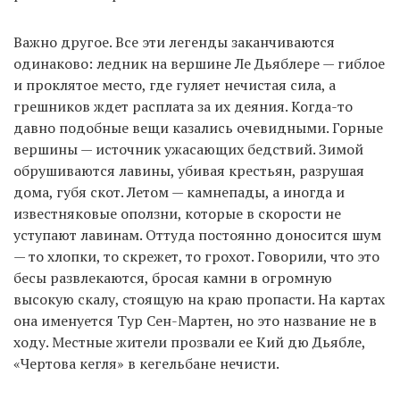
Важно другое. Все эти легенды заканчиваются
одинаково: ледник на вершине Ле Дьяблере — гиблое
и проклятое место, где гуляет нечистая сила, а
грешников ждет расплата за их деяния. Когда-то
давно подобные вещи казались очевидными. Горные
вершины — источник ужасающих бедствий. Зимой
обрушиваются лавины, убивая крестьян, разрушая
дома, губя скот. Летом — камнепады, а иногда и
известняковые оползни, которые в скорости не
уступают лавинам. Оттуда постоянно доносится шум
— то хлопки, то скрежет, то грохот. Говорили, что это
бесы развлекаются, бросая камни в огромную
высокую скалу, стоящую на краю пропасти. На картах
она именуется Тур Сен-Мартен, но это название не в
ходу. Местные жители прозвали ее Кий дю Дьябле,
«Чертова кегля» в кегельбане нечисти.