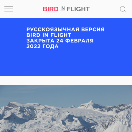
BIRD
FLIGHT
IN
Вдохновение
Почему
это
шедевр
Мир
Игра
Новости
Bird
in
Flight
Prize