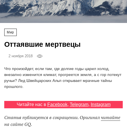
‘21
Фотопроект
Мир
Репортаж
Оттаявшие мертвецы
Партнерский
материал
2 ноября 2018
Что произойдет, если там, где долгие годы царил холод,
О
внезапно изменится климат, прогреется земля, а с гор потекут
птичке
ручьи? Лед Швейцарских Альп открывает мрачные тайны
прошлого.
Рекламодателям
Читайте нас в
Facebook
,
Telegram
,
Instagram
Статья публикуется в сокращении. Оригинал
читайте
на сайте GQ.