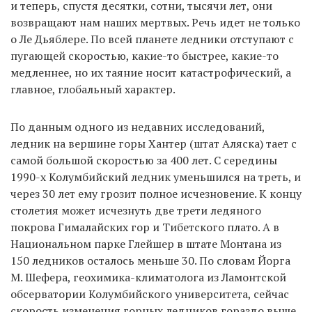
и теперь, спустя десятки, сотни, тысячи лет, они
возвращают нам наших мертвых. Речь идет не только
о Ле Дьяблере. По всей планете ледники отступают с
пугающей скоростью, какие-то быстрее, какие-то
медленнее, но их таяние носит катастрофический, а
главное, глобальный характер.
По данным одного из недавних исследований,
ледник на вершине горы Хантер (штат Аляска) тает с
самой большой скоростью за 400 лет. С середины
1990-х Колумбийский ледник уменьшился на треть, и
через 30 лет ему грозит полное исчезновение. К концу
столетия может исчезнуть две трети ледяного
покрова Гималайских гор и Тибетского плато. А в
Национальном парке Глейшер в штате Монтана из
150 ледников осталось меньше 30. По словам Йорга
М. Шефера, геохимика-климатолога из Ламонтской
обсерватории Колумбийского университета, сейчас
скорость изменения горных ледников гораздо выше,