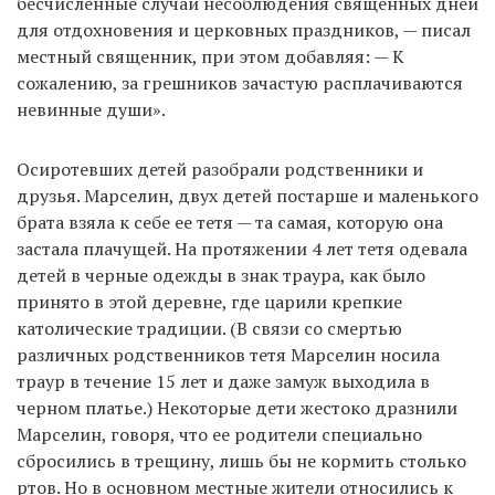
бесчисленные случаи несоблюдения священных дней
для отдохновения и церковных праздников, — писал
местный священник, при этом добавляя: — К
сожалению, за грешников зачастую расплачиваются
невинные души».
Осиротевших детей разобрали родственники и
друзья. Марселин, двух детей постарше и маленького
брата взяла к себе ее тетя — та самая, которую она
застала плачущей. На протяжении 4 лет тетя одевала
детей в черные одежды в знак траура, как было
принято в этой деревне, где царили крепкие
католические традиции. (В связи со смертью
различных родственников тетя Марселин носила
траур в течение 15 лет и даже замуж выходила в
черном платье.) Некоторые дети жестоко дразнили
Марселин, говоря, что ее родители специально
сбросились в трещину, лишь бы не кормить столько
ртов. Но в основном местные жители относились к