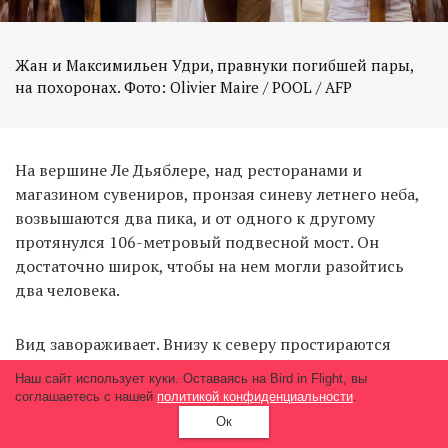
Жан и Максимильен Удри, правнуки погибшей пары,
на похоронах. Фото: Olivier Maire / POOL / AFP
На вершине Ле Дьяблере, над ресторанами и
магазином сувениров, пронзая синеву летнего неба,
возвышаются два пика, и от одного к другому
протянулся 106-метровый подвесной мост. Он
достаточно широк, чтобы на нем могли разойтись
два человека.
Вид завораживает. Внизу к северу простираются
зеленая долина и высокие луга, а посередине стоит
Наш сайт использует куки. Оставаясь на Bird in Flight, вы
курортный поселок Ле Дьяблере. На северо-востоке
соглашаетесь с нашей
политикой конфиденциальности
.
посреди крутых холмов и невысоких гор лежит
Ок
Гштаад, а если с определенной точки посмотреть на