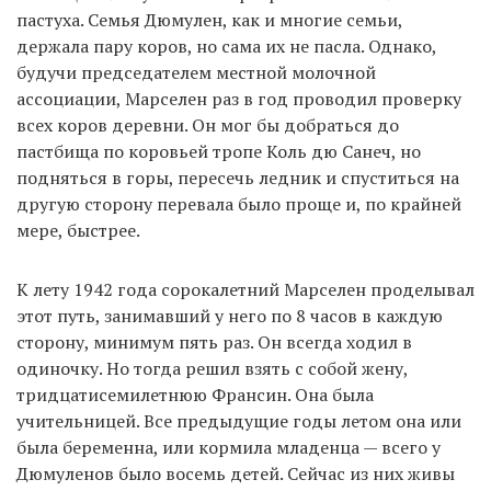
пастуха. Семья Дюмулен, как и многие семьи,
держала пару коров, но сама их не пасла. Однако,
будучи председателем местной молочной
ассоциации, Марселен раз в год проводил проверку
всех коров деревни. Он мог бы добраться до
пастбища по коровьей тропе Коль дю Санеч, но
подняться в горы, пересечь ледник и спуститься на
другую сторону перевала было проще и, по крайней
мере, быстрее.
К лету 1942 года сорокалетний Марселен проделывал
этот путь, занимавший у него по 8 часов в каждую
сторону, минимум пять раз. Он всегда ходил в
одиночку. Но тогда решил взять с собой жену,
тридцатисемилетнюю Франсин. Она была
учительницей. Все предыдущие годы летом она или
была беременна, или кормила младенца — всего у
Дюмуленов было восемь детей. Сейчас из них живы