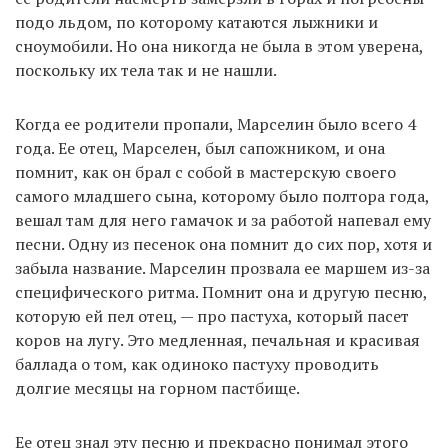
подо льдом, по которому катаются лыжники и
сноумобили. Но она никогда не была в этом уверена,
поскольку их тела так и не нашли.
Когда ее родители пропали, Марселин было всего 4
года. Ее отец, Марселен, был сапожником, и она
помнит, как он брал с собой в мастерскую своего
самого младшего сына, которому было полтора года,
вешал там для него гамачок и за работой напевал ему
песни. Одну из песенок она помнит до сих пор, хотя и
забыла название. Марселин прозвала ее маршем из-за
специфического ритма. Помнит она и другую песню,
которую ей пел отец, — про пастуха, который пасет
коров на лугу. Это медленная, печальная и красивая
баллада о том, как одиноко пастуху проводить
долгие месяцы на горном пастбище.
Ее отец знал эту песню и прекрасно понимал этого