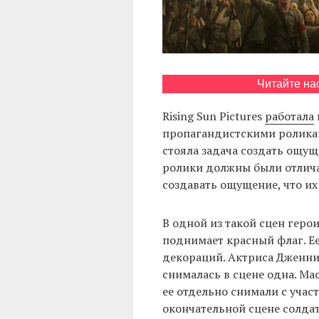
Читайте на
Rising Sun Pictures
работала
пропагандистскими роликам
стояла задача создать ощу
ролики должны были отлича
создавать ощущение, что и
В одной из такой сцен геро
поднимает красный флаг. Ее
декораций. Актриса Дженни
снималась в сцене одна. Ма
ее отдельно снимали с участ
окончательной сцене солдат