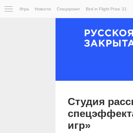
Игра
Новости
Спецпроект
Bird in Flight Prize ‘21
Вдохновение
Почему это шедевр
Мир
Фотопрое
Студия расс
спецэффект
игр»