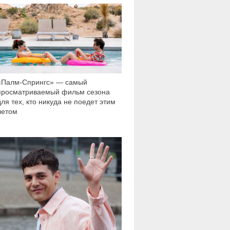
2 115
«Палм-Спрингс» — самый
просматриваемый фильм сезона
для тех, кто никуда не поедет этим
летом
5 767