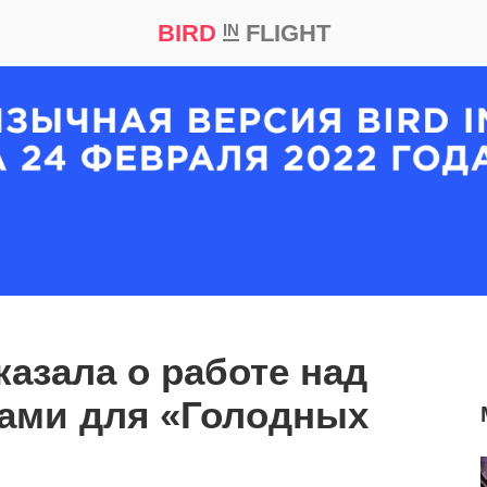
BIRD
FLIGHT
IN
кт
Репортаж
казала о работе над
ами для «Голодных