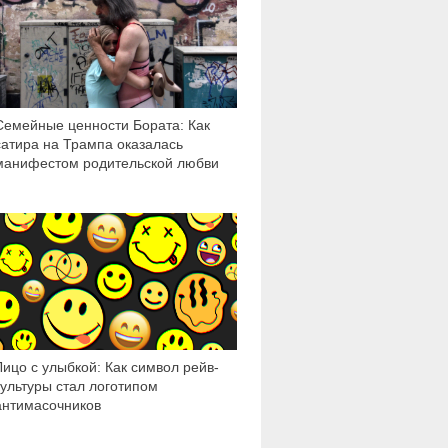
Семейные ценности Бората: Как
сатира на Трампа оказалась
манифестом родительской любви
9 484
Лицо с улыбкой: Как символ рейв-
культуры стал логотипом
антимасочников