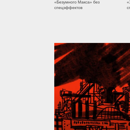
«Безумного Макса» без
«
спецэффектов
с
39 296