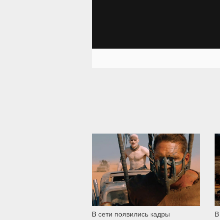
6 373
В сети появились кадры
В