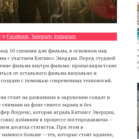
с в
Facebook
,
Telegram
,
Instagram
над 50 сценами для фильма, в основном над
и с участием Китнисс Эвердин. Перед студией
щение фильма внутри фильма: пропагандистские
ться от остального фильма визуально и
х создали с помощью современных технологий.
иня стоит на развалинах в окружении солдат и
 снимали на фоне синего экрана и без
фер Лоуренс, которая играла Китнисс Эвердин,
ссовку добавили в процессе постпродакшена —
ием десятка статистов. При этом в
 намного больше — тех, которые стоят вдалеке,