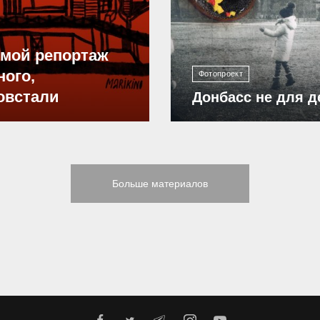
ямой репортаж
ного,
Фотопроект
овстали
Донбасс не для д
Больше материалов