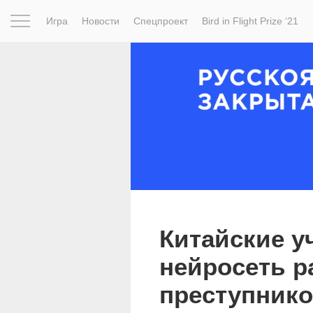
Игра
Новости
Спецпроект
Bird in Flight Prize ‘21
Вдохновение
Почему это шедевр
Мир
Фотопрое
Китайские у
нейросеть р
преступнико