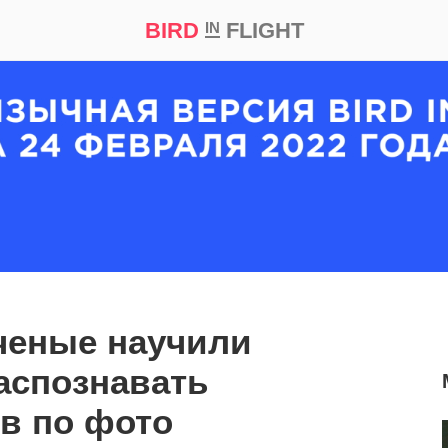
BIRD
FLIGHT
IN
кт
Репортаж
ченые научили
аспознавать
в по фото