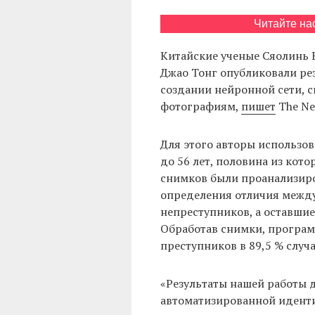
Читайте на
Китайские ученые Сяолинь В
Джао Тонг опубликовали рез
создании нейронной сети, 
фотографиям,
пишет
The Ne
Для этого авторы использов
до 56 лет, половина из кот
снимков были проанализир
определения отличия межд
непреступников, а оставшие
Обработав снимки, програ
преступников в 89,5 % случа
«Результаты нашей работы 
автоматизированной иденти