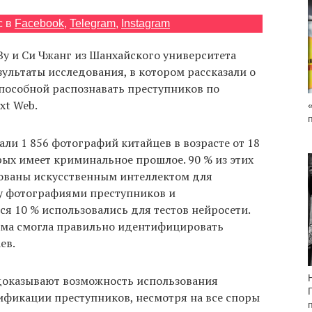
с в
Facebook
,
Telegram
,
Instagram
у и Си Чжанг из Шанхайского университета
ультаты исследования, в котором рассказали о
способной распознавать преступников по
xt Web.
али 1 856 фотографий китайцев в возрасте от 18
орых имеет криминальное прошлое. 90 % из этих
ованы искусственным интеллектом для
у фотографиями преступников и
ся 10 % использовались для тестов нейросети.
мма смогла правильно идентифицировать
ев.
доказывают возможность использования
фикации преступников, несмотря на все споры