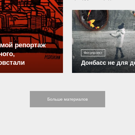
12 305
ямой репортаж
ного,
Фотопроект
овстали
Донбасс не для д
Больше материалов