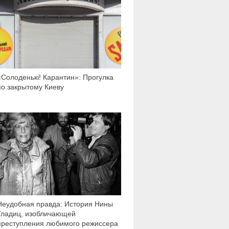
2 924
«Солоденькi! Карантин»: Прогулка
по закрытому Киеву
16 590
Неудобная правда: История Нины
Гладиц, изобличающей
преступления любимого режиссера