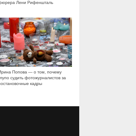
фюрера Лени Рифеншталь
4 728
Ирина Попова — о том, почему
глупо судить фотожурналистов за
постановочные кадры