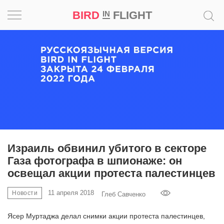
BIRD
FLIGHT
IN
Вдохновение
Почему
это
шедевр
Мир
Игра
Израиль обвинил убитого в секторе
Газа фотографа в шпионаже: он
Новости
освещал акции протеста палестинцев
Bird
11 апреля 2018
Новости
Глеб Савченко
in
Flight
Ясер Муртаджа делал снимки акции протеста палестинцев,
Prize