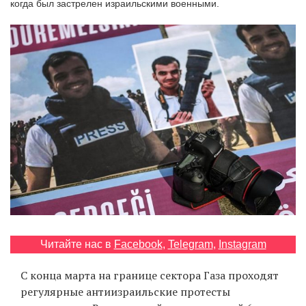
когда был застрелен израильскими военными.
‘21
Фотопроект
Репортаж
Партнерский
материал
О
птичке
Рекламодателям
Читайте нас в
Facebook
,
Telegram
,
Instagram
С конца марта на границе сектора Газа проходят
регулярные антиизраильские протесты