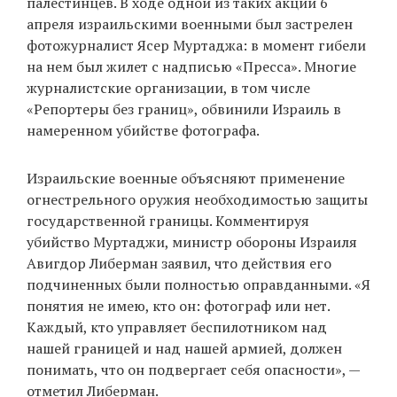
палестинцев. В ходе одной из таких акций 6
апреля израильскими военными был застрелен
фотожурналист Ясер Муртаджа: в момент гибели
EN
UA
на нем был жилет с надписью «Пресса». Многие
журналистские организации, в том числе
«Репортеры без границ», обвинили Израиль в
намеренном убийстве фотографа.
Израильские военные объясняют применение
огнестрельного оружия необходимостью защиты
государственной границы. Комментируя
убийство Муртаджи, министр обороны Израиля
Авигдор Либерман заявил, что действия его
подчиненных были полностью оправданными. «Я
понятия не имею, кто он: фотограф или нет.
Каждый, кто управляет беспилотником над
нашей границей и над нашей армией, должен
понимать, что он подвергает себя опасности», —
отметил Либерман.