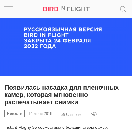
BIRD
FLIGHT
IN
Вдохновение
Почему
это
шедевр
Мир
Игра
Появилась насадка для пленочных
камер, которая мгновенно
Новости
распечатывает снимки
Bird
14 июня 2018
Новости
Глеб Савченко
in
Flight
Instant Magny 35 совместима с большинством самых
Prize