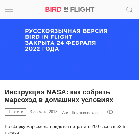
BIRD
FLIGHT
IN
Вдохновение
Почему
это
шедевр
Мир
Игра
Инструкция NASA: как собрать
марсоход в домашних условиях
Новости
3 августа 2018
Новости
Аня Шпильковская
Bird
in
На сборку марсохода придется потратить 200 часов и $2,5
Flight
тысячи.
Prize