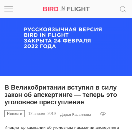
BIRD
FLIGHT
IN
Вдохновение
Почему
это
шедевр
Мир
Игра
В Великобритании вступил в силу
закон об апскертинге — теперь это
Новости
уголовное преступление
Bird
12 апреля 2019
Новости
Дарья Касьянова
in
Flight
Инициатор кампании об уголовном наказании апскертинга
Prize