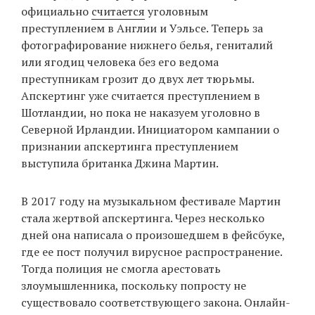
официально
считается
уголовным
преступлением в Англии и Уэльсе. Теперь за
фотографирование нижнего белья, гениталий
EN
UA
или ягодиц человека без его ведома
преступникам грозит до двух лет тюрьмы.
Апскертинг уже считается преступлением в
Шотландии, но пока не наказуем уголовно в
Северной Ирландии. Инициатором кампании о
признании апскертинга преступлением
выступила британка Джина Мартин.
В 2017 году на музыкальном фестивале Мартин
стала жертвой апскертинга. Через несколько
дней она написала о произошедшем в фейсбуке,
где ее пост получил вирусное распространение.
Тогда полиция не смогла арестовать
злоумышленника, поскольку попросту не
существовало соответствующего закона. Онлайн-