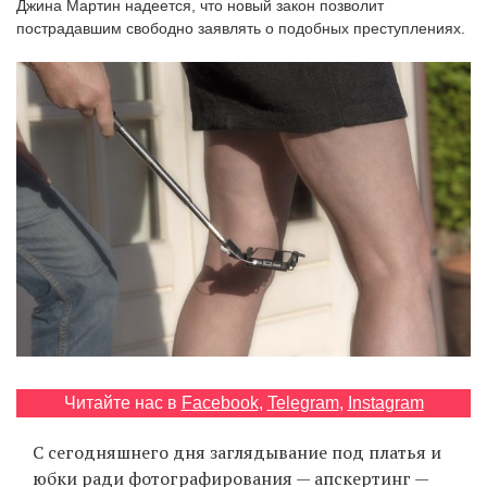
Джина Мартин надеется, что новый закон позволит
‘21
пострадавшим свободно заявлять о подобных преступлениях.
Фотопроект
Репортаж
Партнерский
материал
О
птичке
Рекламодателям
Читайте нас в
Facebook
,
Telegram
,
Instagram
C сегодняшнего дня заглядывание под платья и
юбки ради фотографирования — апскертинг —