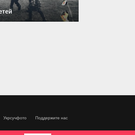
етей
Укрсучфото
Поддержите нас