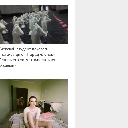
20 071
Киевский студент показал
инсталляцию «Парад членов».
Теперь его хотят отчислить из
академии
171 896