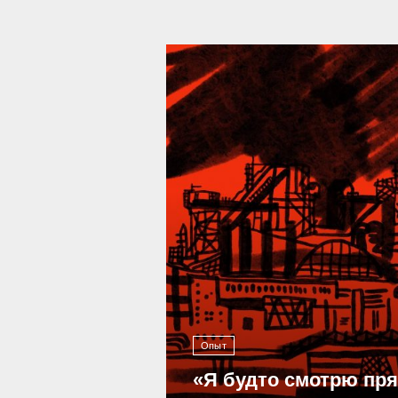
39 287
Опыт
«Я будто смотрю пр