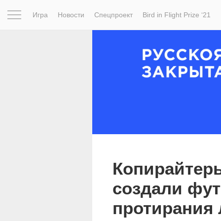
Игра
Новости
Спецпроект
Bird in Flight Prize ‘21
Вдохновение
Почему это шедевр
Мир
Фотопрое
Копирайтеры
создали фут
протирания 