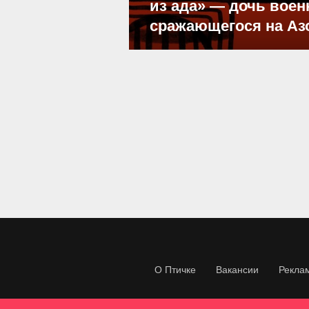
из ада» — дочь воен
сражающегося на Аз
О Птичке
Вакансии
Рекла