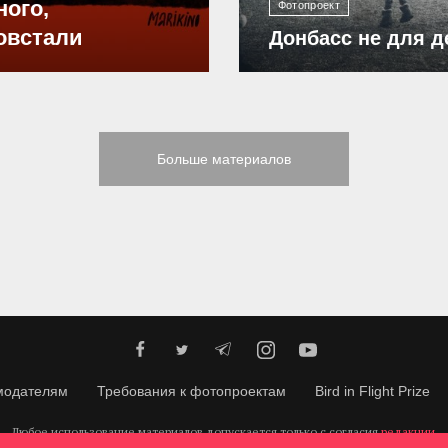
ного,
Фотопроект
овстали
Донбасс не для д
Больше материалов
модателям
Требования к фотопроектам
Bird in Flight Prize
Любое использование материалов допускается только с согласия
редакции
.