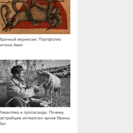
Мрачный вернисаж: Портфолио
Антона Акея
2 809
Романтика и пропаганда: Почему
австрийцам интересен архив Ирины
Пап