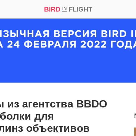
BIRD
FLIGHT
IN
кт
Репортаж
 из агентства BBDO
болки для
линз объективов