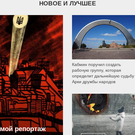
НОВОЕ И ЛУЧШЕЕ
9 786
Кабмин поручил создать
рабочую группу, которая
определит дальнейшую судьбу
Арки дружбы народов
12 298
ямой репортаж