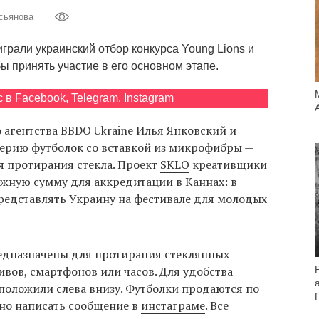
сьянова
грали украинский отбор конкурса Young Lions и
ы принять участие в его основном этапе.
с в
Facebook
,
Telegram
,
Instagram
 агентства BBDO Ukraine Илья Янковский и
серию футболок со вставкой из микрофибры —
я протирания стекла. Проект
SKLO
креативщики
ужную сумму для аккредитации в Каннах: в
представлять Украину на фестивале для молодых
едназначены для протирания стеклянных
ивов, смартфонов или часов. Для удобства
положили слева внизу. Футболки продаются по
жно написать сообщение в
инстаграме
. Все