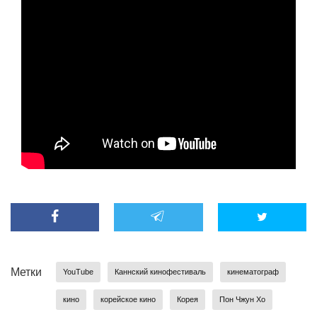
Метки
YouTube
Каннский кинофестиваль
кинематограф
кино
корейское кино
Корея
Пон Чжун Хо