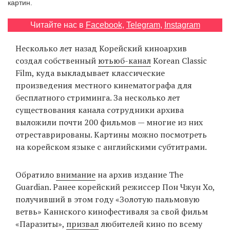
картин.
‘21
Читайте нас в
Facebook
,
Telegram
,
Instagram
Фотопроект
Несколько лет назад Корейский киноархив
создал собственный
ютьюб-канал
Korean Classic
Репортаж
Film, куда выкладывает классические
произведения местного кинематографа для
Партнерский
бесплатного стриминга. За несколько лет
материал
существования канала сотрудники архива
выложили почти 200 фильмов — многие из них
О
отреставрированы. Картины можно посмотреть
птичке
на корейском языке с английскими субтитрами.
Рекламодателям
Обратило
внимание
на архив издание The
Guardian. Ранее корейский режиссер Пон Чжун Хо,
получивший в этом году «Золотую пальмовую
ветвь» Каннского кинофестиваля за свой фильм
«Паразиты»,
призвал
любителей кино по всему