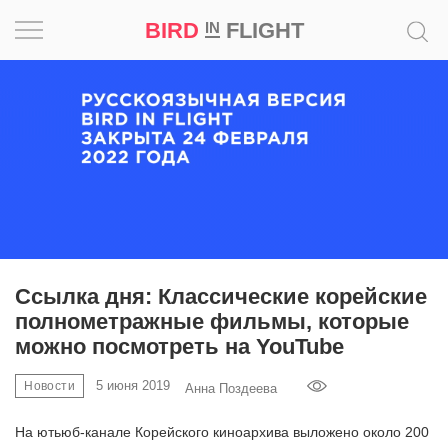
BIRD
FLIGHT
IN
Вдохновение
Почему
это
шедевр
Мир
Игра
Ссылка дня: Классические корейские
полнометражные фильмы, которые
Новости
можно посмотреть на YouTube
Bird
5 июня 2019
Новости
Анна Поздеева
in
Flight
На ютьюб-канале Корейского киноархива выложено около 200
Prize