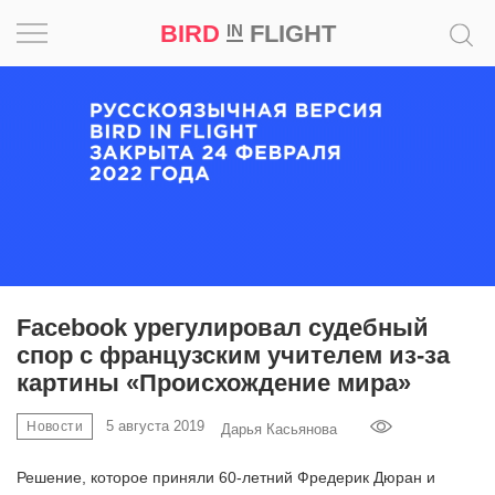
BIRD
FLIGHT
IN
Вдохновение
Почему
это
шедевр
Мир
Игра
Facebook урегулировал судебный
спор с французским учителем из-за
Новости
картины «Происхождение мира»
Bird
5 августа 2019
Новости
Дарья Касьянова
in
Flight
Решение, которое приняли 60-летний Фредерик Дюран и
Prize