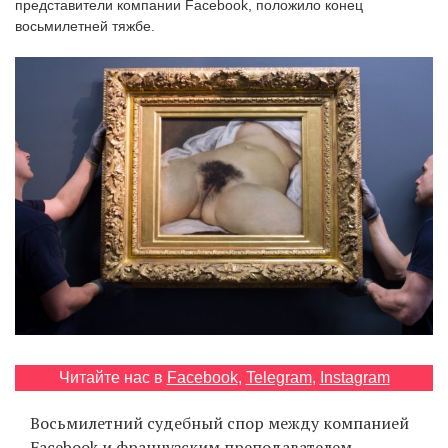
представители компании Facebook, положило конец
‘21
восьмилетней тяжбе.
Фотопроект
Репортаж
Партнерский
материал
О
птичке
Рекламодателям
Читайте нас в
Facebook
,
Telegram
,
Instagram
Восьмилетний судебный спор между компанией
Facebook и французским преподавателем