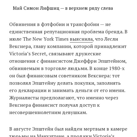
Май Симон Лифшиц — в верхнем ряду слева
Обвинения в фэтфобии и трансфобии — не
единственная репутационная проблема бренда. В
июле The New York Times
выяснила
, что Лесли
Векснера, главу компании, которой принадлежит
Victoria’s Secret, связывают дружеские
отношения с финансистом Джеффри Эпштейном,
обвиняемым в торговле людьми. В конце 1980-х
он был финансовым советником Векснера: тот
позволял Эпштейну делать покупки, заполнять
его декларации и занимать деньги от его имени.
Журналисты предполагают, что именно через
Векснера финансист получал доступ к
несовершеннолетним девушкам.
В августе Эпштейн был найден мертвым в камере
тюрьмы на Манхэттене, а продажи Victoria’s