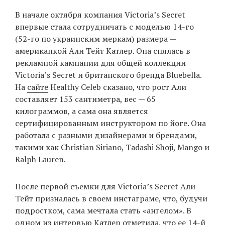
В начале октября компания Victoria’s Secret
впервые стала сотрудничать с моделью 14-го
EN
UA
(52-го по украинским меркам) размера —
американкой Али Тейт Катлер. Она снялась в
рекламной кампании для общей коллекции
Victoria’s Secret и британского бренда Bluebella.
На
сайте
Healthy Celeb сказано, что рост Али
составляет 153 сантиметра, вес — 65
килограммов, а сама она является
сертифицированным инструктором по йоге. Она
работала с разными дизайнерами и брендами,
такими как Christian Siriano, Tadashi Shoji, Mango и
Ralph Lauren.
После первой съемки для Victoria’s Secret Али
Тейт призналась в своем инстаграме, что, будучи
подростком, сама мечтала стать «ангелом». В
одном из интервью Катлер отметила, что ее 14-й