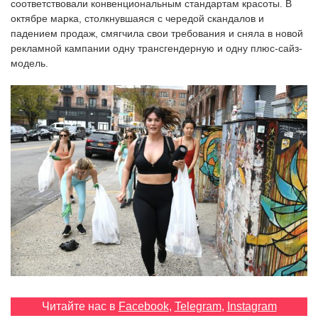
соответствовали конвенциональным стандартам красоты. В
‘21
октябре марка, столкнувшаяся с чередой скандалов и
падением продаж, смягчила свои требования и сняла в новой
Фотопроект
рекламной кампании одну трансгендерную и одну плюс-сайз-
модель.
Репортаж
Партнерский
материал
О
птичке
Рекламодателям
Читайте нас в
Facebook
,
Telegram
,
Instagram