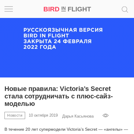
BIRD
FLIGHT
IN
Вдохновение
Почему
это
шедевр
Мир
Игра
Новые правила: Victoria’s Secret
стала сотрудничать с плюс-сайз-
Новости
моделью
Bird
10 октября 2019
Новости
Дарья Касьянова
in
Flight
В течение 20 лет супермодели Victoria’s Secret — «ангелы» —
Prize