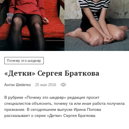
‘21
Фотопроект
Репортаж
Партнерский
материал
Почему это шедевр
О
«Детки» Сергея Браткова
птичке
Антон Шебетко
25 мая 2016
Рекламодателям
В рубрике «Почему это шедевр» редакция просит
специалистов объяснить, почему та или иная работа получила
признание. В сегодняшнем выпуске Ирина Попова
рассказывает о серии «Детки» Сергея Браткова.