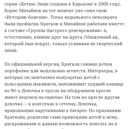
серия «Детки» была создана в Харькове в 2000 году.
Борис Михайлов на тот момент уже снял свою
«Историю болезни». Точка морального невозврата
была пройдена. Братков и Михайлов работали вместе
в составе «Группы быстрого реагирования» и,
естественно, влияли друг на друга. Обыденный ад,
который был вокруг, только усиливал их творческий
запал.
По официальной версии, Братков снимал детям
портфолио для модельных агентств. Интерьеры, в
которых он запечатлел полуодетых детей с
вульгарным макияжем, напоминают худший кошмар
из 90-х. Девочка в трусах на ободранном кресле
лижет леденец на палочке. На том же кресле другая
девочка — в колготках в сеточку. Девочка,
прикованная наручниками к батарее. По признанию
Браткова, родители сами приводили детей к нему,
раскрашивали и давали возможность вписать их в