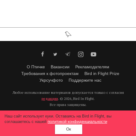
О Птичке
Вакансии
Рекламодателям
Требования к фотопроектам
Bird in Flight Prize
Укрсучфото
Поддержите нас
Любое использование материалов допускается только с согласия
редакции
.
© 2026, Bird In Flight.
Все права защищены.
Наш сайт использует куки. Оставаясь на Bird in Flight, вы
соглашаетесь с нашей
политикой конфиденциальности
.
Ок