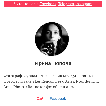
Читайте нас в
Facebook
,
Telegram
,
Instagram
EN
UA
Ирина Попова
Фотограф, журналист. Участник международных
фотофестивалей Les Rencontres d’Arles, Noorderlicht,
BredaPhoto, «Волжское фотобиеннале».
Сайт
Facebook