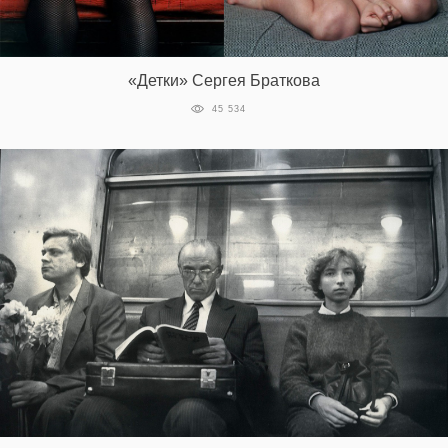
«Детки» Сергея Браткова
45 534