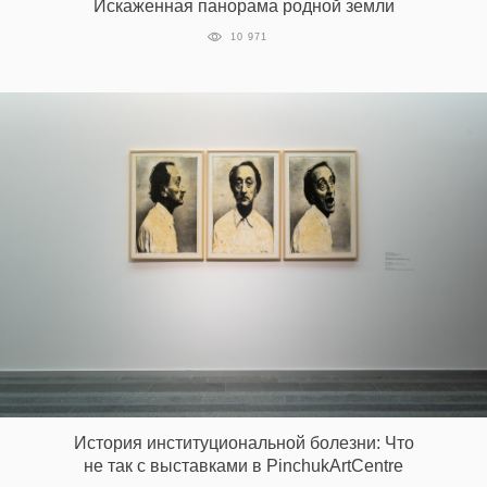
Искаженная панорама родной земли
‘21
10 971
Фотопроект
Репортаж
Партнерский
материал
О
птичке
Рекламодателям
История институциональной болезни: Что
не так с выставками в PinchukArtCentre