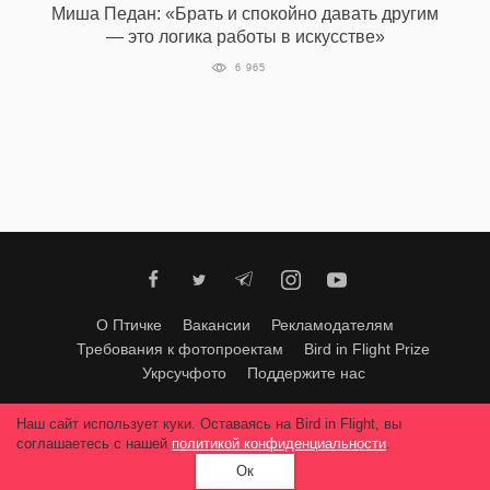
Миша Педан: «Брать и спокойно давать другим
— это логика работы в искусстве»
6 965
О Птичке
Вакансии
Рекламодателям
Требования к фотопроектам
Bird in Flight Prize
Укрсучфото
Поддержите нас
Любое использование материалов допускается только с согласия
Наш сайт использует куки. Оставаясь на Bird in Flight, вы
редакции
.
© 2026, Bird In Flight.
соглашаетесь с нашей
политикой конфиденциальности
.
Все права защищены.
Ок