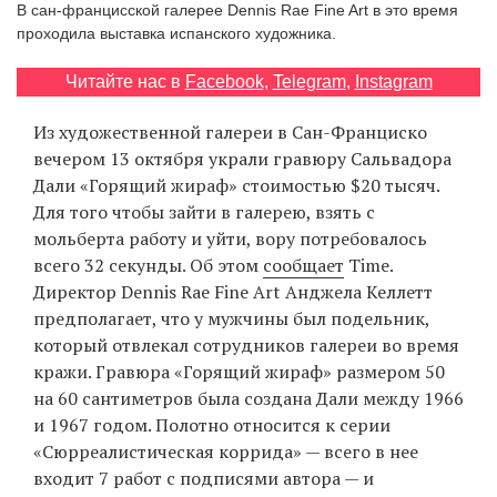
В сан-францисской галерее Dennis Rae Fine Art в это время
‘21
проходила выставка испанского художника.
Фотопроект
Читайте нас в
Facebook
,
Telegram
,
Instagram
Из художественной галереи в Сан-Франциско
Репортаж
вечером 13 октября украли гравюру Сальвадора
Дали «Горящий жираф» стоимостью $20 тысяч.
Партнерский
Для того чтобы зайти в галерею, взять с
материал
мольберта работу и уйти, вору потребовалось
всего 32 секунды. Об этом
сообщает
Time.
О
Директор Dennis Rae Fine Art Анджела Келлетт
птичке
предполагает, что у мужчины был подельник,
который отвлекал сотрудников галереи во время
Рекламодателям
кражи. Гравюра «Горящий жираф» размером 50
на 60 сантиметров была создана Дали между 1966
и 1967 годом. Полотно относится к серии
«Сюрреалистическая коррида» — всего в нее
входит 7 работ с подписями автора — и