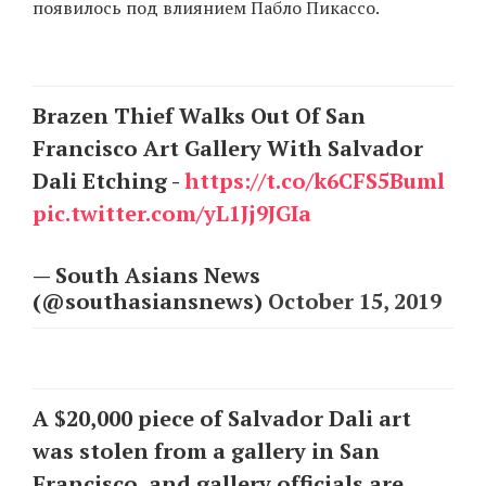
появилось под влиянием Пабло Пикассо.
EN
UA
Brazen Thief Walks Out Of San
Francisco Art Gallery With Salvador
Dali Etching -
https://t.co/k6CFS5Buml
pic.twitter.com/yL1Jj9JGIa
— South Asians News
(@southasiansnews)
October 15, 2019
A $20,000 piece of Salvador Dali art
was stolen from a gallery in San
Francisco, and gallery officials are