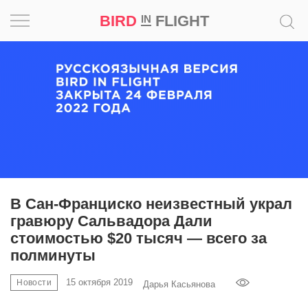
BIRD
FLIGHT
IN
Вдохновение
Почему
это
шедевр
Мир
Игра
В Сан-Франциско неизвестный украл
гравюру Сальвадора Дали
Новости
стоимостью $20 тысяч — всего за
полминуты
Bird
in
15 октября 2019
Новости
Дарья Касьянова
Flight
Prize