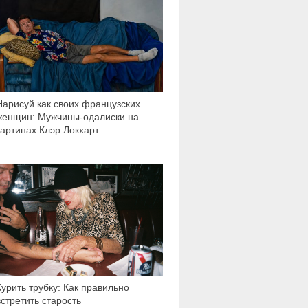
Нарисуй как своих французских
женщин: Мужчины-одалиски на
картинах Клэр Локхарт
3 436
Курить трубку: Как правильно
встретить старость