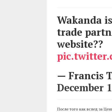
Wakanda is 
trade part
website??
pic.twitte
— Francis 
December 1
После того как вслед за Це