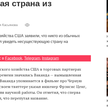
я страна из
я Касьянова
зяйства США заявили, что никто из обычных
л увидеть несуществующую страну на
с в
Facebook
,
Telegram
,
Instagram
ского хозяйства США в торговых партнерах
времени значилась Ваканда — вымышленная
. Ваканда упоминается в фильме про Черную
 своем твиттере указал инженер Фрэнсис Ценг,
я научной работы. Он отметил, что сперва
, что перепутал название.