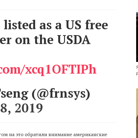
listed as a US free
ner on the USDA
r.com/xcq1OFTIPh
Tseng (@frnsys)
8, 2019
нгом на это обратили внимание американские