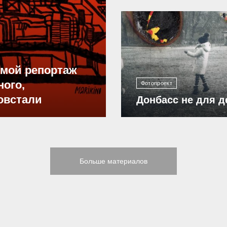
12 302
ямой репортаж
ного,
Фотопроект
овстали
Донбасс не для д
Больше материалов