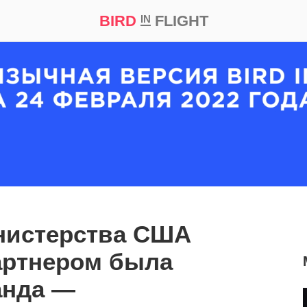
BIRD
FLIGHT
IN
кт
Репортаж
нистерства США
артнером была
анда —