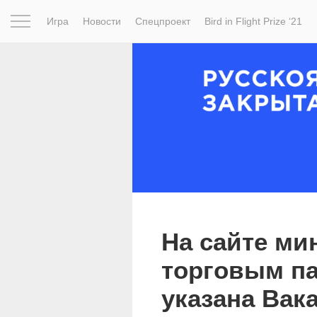
Игра
Новости
Спецпроект
Bird in Flight Prize ‘21
Вдохновение
Почему это шедевр
Мир
Фотопрое
На сайте ми
торговым п
указана Вак