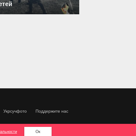
етей
Укрсучфото
Поддержите нас
альности
.
Ок