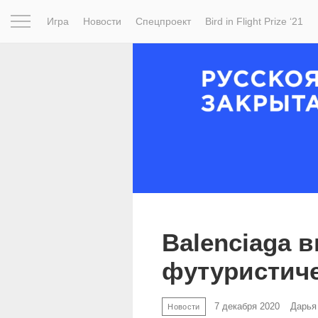
Игра
Новости
Спецпроект
Bird in Flight Prize ‘21
Вдохновение
Почему это шедевр
Мир
Фотопрое
Balenciaga 
футуристиче
7 декабря 2020
Дарья
Новости