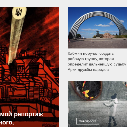
9 789
Кабмин поручил создать
рабочую группу, которая
определит дальнейшую судьбу
Арки дружбы народов
12 303
ямой репортаж
ного,
Фотопроект