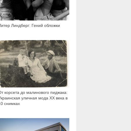
Питер Линдберг: Гений обложки
5 096
От корсета до малинового пиджака:
Украинская уличная мода ХХ века в
10 снимках
11 153