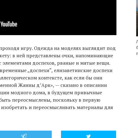
проходя игру. Одежда на моделях выглядит под
жету: в ней представлены очки, напоминающие
с элементами доспехов, рваные и мятые вещи.
овременные „доспехи“, елизаветинские доспехи
аллегорическом контексте, как если бы они
менной Жанны д’Арк», — сказано в описании
пции модного дома, в будущем привычные
быть переосмыслены, поскольку в первую
т изобретать и переосмысливать материалы для