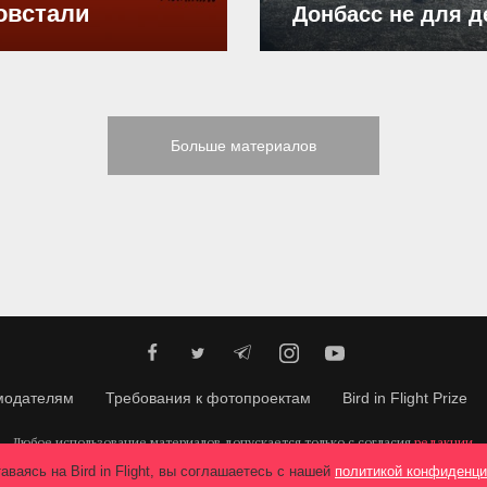
овстали
Донбасс не для д
Больше материалов
модателям
Требования к фотопроектам
Bird in Flight Prize
Любое использование материалов допускается только с согласия
редакции
.
© 2026, Bird In Flight.
Все права защищены.
аваясь на Bird in Flight, вы соглашаетесь с нашей
политикой конфиденци