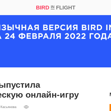
BIRD
FLIGHT
IN
кт
Репортаж
выпустила
скую онлайн-игру
 Касьянова