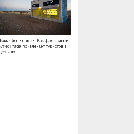
Люкс облегченный: Как фальшивый
бутик Prada привлекает туристов в
пустыню