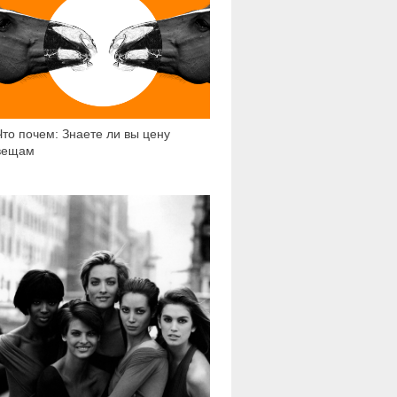
Что почем: Знаете ли вы цену
вещам
12 492