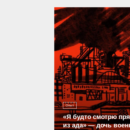
39 293
Опыт
«Я будто смотрю пр
из ада» — дочь воен