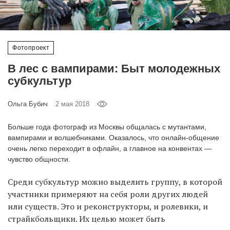
‘21
Фотопроект
Фотопроект
Репортаж
В лес с вампирами: Быт молодежных
субкультур
Партнерский
материал
Ольга Бубич
2 мая 2018
О
Больше года фотограф из Москвы общалась с мутантами,
птичке
вампирами и волшебниками. Оказалось, что онлайн-общение
очень легко переходит в офлайн, а главное на конвентах —
чувство общности.
Рекламодателям
Среди субкультур можно выделить группу, в которой
участники примеряют на себя роли других людей
или существ. Это и реконструкторы, и ролевики, и
страйкбольщики. Их целью может быть