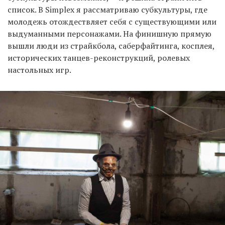
список. В Simplex я рассматриваю субкультуры, где
молодежь отождествляет себя с существующими или
выдуманными персонажами. На финишную прямую
вышли люди из страйкбола, саберфайтинга, косплея,
исторических танцев-реконструкций, ролевых
настольных игр.