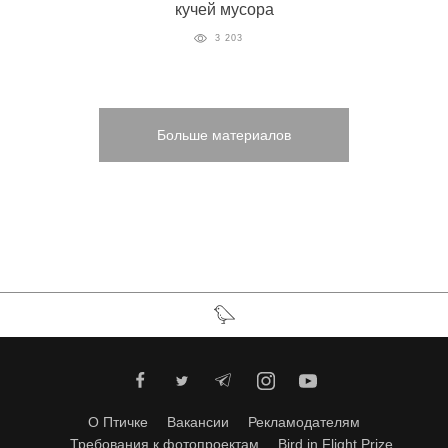
кучей мусора
3 203
Больше материалов
О Птичке
Вакансии
Рекламодателям
Требования к фотопроектам
Bird in Flight Prize