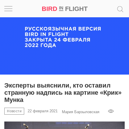
BIRD
FLIGHT
IN
Вдохновение
Почему
это
шедевр
Мир
Игра
Эксперты выяснили, кто оставил
странную надпись на картине «Крик»
Новости
Мунка
Bird
22 февраля 2021
Новости
Мария Барзыловская
in
Flight
Prize