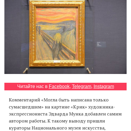
‘21
Фотопроект
Репортаж
Партнерский
материал
О
птичке
Читайте нас в
Facebook
,
Telegram
,
Instagram
Рекламодателям
Комментарий «Могла быть написана только
сумасшедшим» на картине «Крик» художника-
экспрессиониста Эдварда Мунка добавлен самим
автором работы. К такому выводу пришли
кураторы Национального музея искусства,