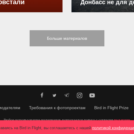
овстали
Донбасс не для д
Больше материалов
модателям
Требования к фотопроектам
Bird in Flight Prize
Любое использование материалов допускается только с согласия
редакции
.
© 2026, Bird In Flight.
Все права защищены.
аваясь на Bird in Flight, вы соглашаетесь с нашей
политикой конфиденци