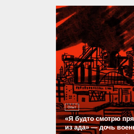
39 287
Опыт
«Я будто смотрю пр
из ада» — дочь воен