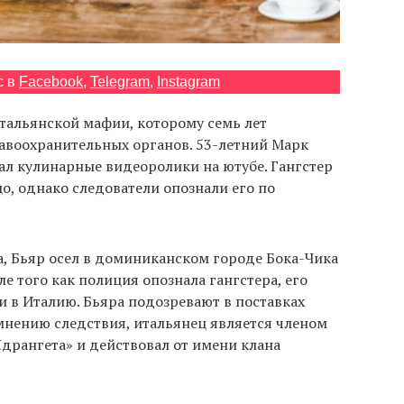
с в
Facebook
,
Telegram
,
Instagram
тальянской мафии, которому семь лет
равоохранительных органов. 53-летний Марк
л кулинарные видеоролики на ютубе. Гангстер
о, однако следователи опознали его по
да, Бьяр осел в доминиканском городе Бока-Чика
е того как полиция опознала гангстера, его
 в Италию. Бьяра подозревают в поставках
мнению следствия, итальянец является членом
дрангета» и действовал от имени клана