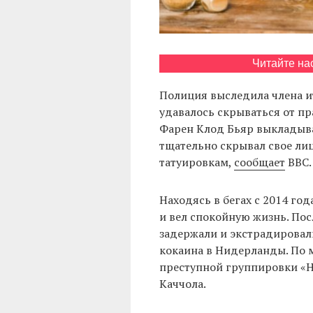
Читайте на
Полиция выследила члена и
удавалось скрываться от п
Фарен Клод Бьяр выкладыва
тщательно скрывал свое лиц
татуировкам,
сообщает
BBC.
Находясь в бегах с 2014 го
и вел спокойную жизнь. Посл
задержали и экстрадировали
кокаина в Нидерланды. По 
преступной группировки «Н
Каччола.