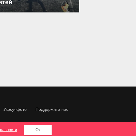
етей
Укрсучфото
Поддержите нас
альности
.
Ок