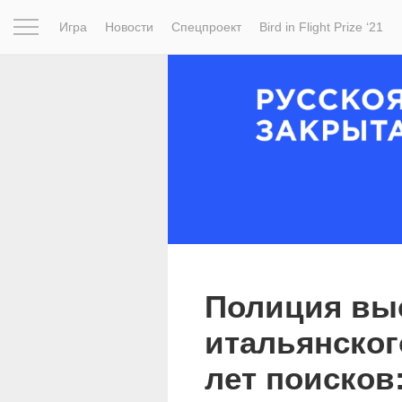
Игра
Новости
Спецпроект
Bird in Flight Prize ‘21
Вдохновение
Почему это шедевр
Мир
Фотопрое
Полиция вы
итальянског
лет поисков