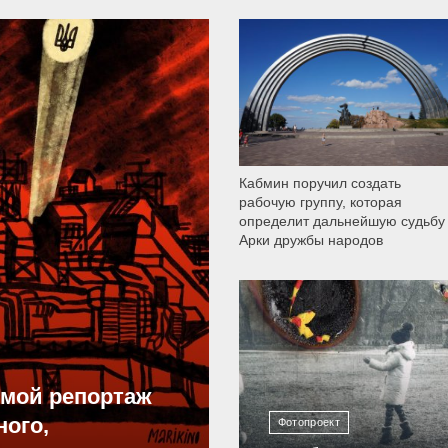
9 786
Кабмин поручил создать
рабочую группу, которая
определит дальнейшую судьбу
Арки дружбы народов
12 298
ямой репортаж
ного,
Фотопроект