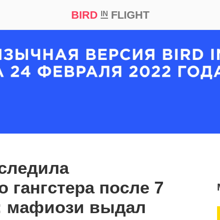
BIRD
FLIGHT
IN
кт
Репортаж
следила
о гангстера после 7
: мафиози выдал