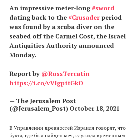
An impressive meter-long
#sword
dating back to the
#Crusader
period
EN
UA
was found by a scuba diver on the
seabed off the Carmel Cost, the Israel
Antiquities Authority announced
Monday.
Report by
@RossTercatin
https://t.co/vVIgpttGkO
— The Jerusalem Post
(@Jerusalem_Post)
October 18, 2021
В Управлении древностей Израиля говорят, что
бухта, где был найден меч, служила временным