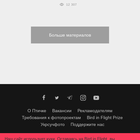
12 307
Больше материалов
О Птичке
Вакансии
Рекламодателям
Требования к фотопроектам
Bird in Flight Prize
Укрсучфото
Поддержите нас
Любое использование материалов допускается только с согласия
Наш сайт использует куки. Оставаясь на Bird in Flight, вы