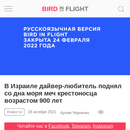
BIRD
FLIGHT
IN
Вдохновение
Почему
это
шедевр
Мир
Игра
В Израиле дайвер-любитель поднял
со дна моря меч крестоносца
Новости
возрастом 900 лет
Bird
18 октября 2021
Новости
Артем Черничко
in
Flight
Читайте нас в
Facebook
,
Telegram
,
Instagram
Prize