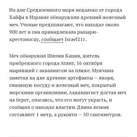
‘21
На дне Средиземного моря недалеко от города
Хайфа в Израиле обнаружили древний железный
Фотопроект
меч. Ученые предполагают, что находке около
900 лет и она принадлежала рыцарю-
Репортаж
крестоносцу,
сообщает
Israel21c.
Партнерский
Меч обнаружил Шломи Кацин, житель
материал
прибрежного города Атлит, 16 октября
нырявший с аквалангом на пляже. Мужчина
О
заметил на дне древние артефакты — якоря,
птичке
глиняную посуду и железный меч, покрытый
морскими организмами. Аквалангист достал меч
Рекламодателям
на берег, опасаясь, что его могут украсть, и
сообщил о находке властям. Длина лезвия
составляет 1 метр, а рукояти — 30 сантиметров.