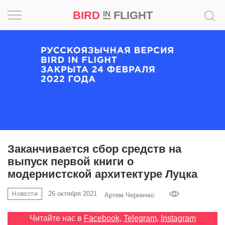
BIRD
FLIGHT
IN
Вдохновение
Почему
это
шедевр
Мир
Игра
Заканчивается сбор средств на
выпуск первой книги о
Новости
модернистской архитектуре Луцка
Bird
26 октября 2021
Новости
Артем Черничко
in
Flight
Читайте нас в
Facebook
,
Telegram
,
Instagram
Prize