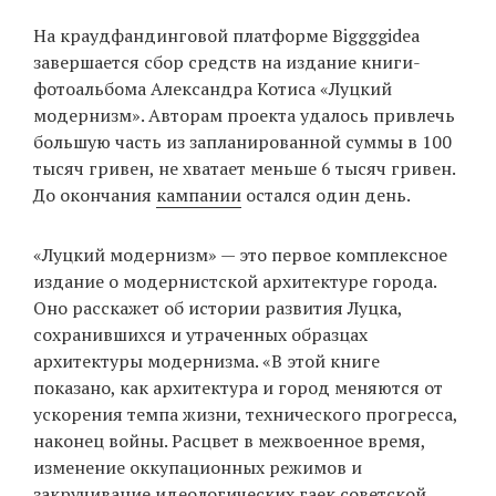
‘21
На краудфандинговой платформе Biggggidea
завершается сбор средств на издание книги-
Фотопроект
фотоальбома Александра Котиса «Луцкий
модернизм». Авторам проекта удалось привлечь
Репортаж
большую часть из запланированной суммы в 100
тысяч гривен, не хватает меньше 6 тысяч гривен.
Партнерский
До окончания
кампании
остался один день.
материал
«Луцкий модернизм» — это первое комплексное
О
издание о модернистской архитектуре города.
птичке
Оно расскажет об истории развития Луцка,
сохранившихся и утраченных образцах
Рекламодателям
архитектуры модернизма. «В этой книге
показано, как архитектура и город меняются от
ускорения темпа жизни, технического прогресса,
наконец войны. Расцвет в межвоенное время,
изменение оккупационных режимов и
закручивание идеологических гаек советской