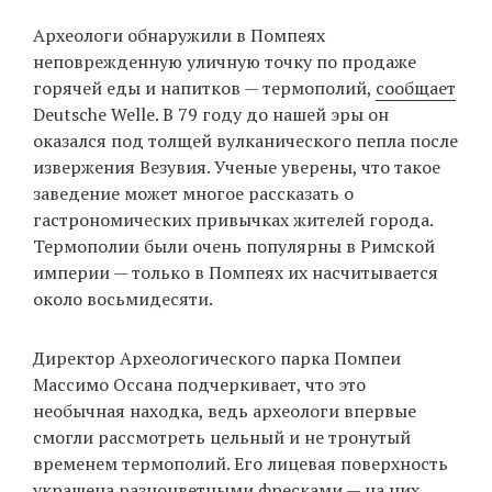
‘21
Археологи обнаружили в Помпеях
неповрежденную уличную точку по продаже
Фотопроект
горячей еды и напитков — термополий,
сообщает
Deutsche Welle. В 79 году до нашей эры он
Репортаж
оказался под толщей вулканического пепла после
извержения Везувия. Ученые уверены, что такое
Партнерский
заведение может многое рассказать о
материал
гастрономических привычках жителей города.
Термополии были очень популярны в Римской
О
империи — только в Помпеях их насчитывается
птичке
около восьмидесяти.
Рекламодателям
Директор Археологического парка Помпеи
Массимо Оссана подчеркивает, что это
необычная находка, ведь археологи впервые
смогли рассмотреть цельный и не тронутый
временем термополий. Его лицевая поверхность
украшена разноцветными фресками — на них