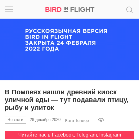
BIRD
FLIGHT
IN
Вдохновение
Почему
это
шедевр
Мир
Игра
В Помпеях нашли древний киоск
уличной еды — тут подавали птицу,
Новости
рыбу и улиток
Bird
28 декабря 2020
Новости
Катя Теллер
in
Flight
Читайте нас в
Facebook
,
Telegram
,
Instagram
Prize