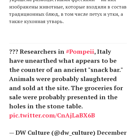
изображены животные, которые входили в состав
традиционных блюд, в том числе петух и утки, а
также кухонная утварь.
EN
UA
??? Researchers in
#Pompeii
, Italy
have unearthed what appears to be
the counter of an ancient "snack bar."
Animals were probably slaughtered
and sold at the site. The groceries for
sale were probably presented in the
holes in the stone table.
pic.twitter.com/CnAjLaBX6B
— DW Culture (@dw_culture)
December