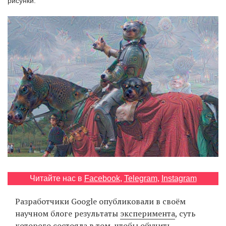
рисунки.
‘21
Фотопроект
Репортаж
Партнерский
материал
О
птичке
Рекламодателям
Читайте нас в
Facebook
,
Telegram
,
Instagram
Разработчики Google опубликовали в своём
научном блоге результаты
эксперимента
, суть
которого состояла в том, чтобы обучить