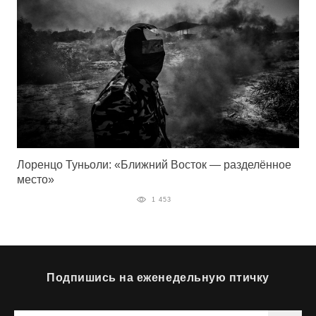
Лоренцо Туньоли: «Ближний Восток — разделённое
место»
1 453
Подпишись на еженедельную птичку