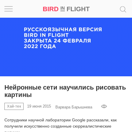
BIRD
FLIGHT
IN
Вдохновение
Почему
это
шедевр
Мир
Игра
Нейронные сети научились рисовать
картины
Новости
19 июня 2015
Хай-тек
Варвара Барышнева
Bird
in
Сотрудники научной лаборатории Google рассказали, как
Flight
получили искусственно созданные сюрреалистические
Prize