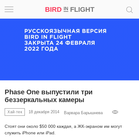
BIRD
FLIGHT
IN
Вдохновение
Почему
это
шедевр
Мир
Игра
Phase One выпустили три
беззеркальных камеры
Новости
18 декабря 2014
Хай-тек
Варвара Барышнева
Bird
in
Стоят они около $50 000 каждая, а ЖК-экраном им могут
Flight
служить iPhone или iPad.
Prize