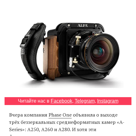
‘21
Фотопроект
Репортаж
Партнерский
материал
О
птичке
Рекламодателям
Читайте нас в
Facebook
,
Telegram
,
Instagram
Вчера компания
Phase One
объявила о выходе
трёх беззеркальных среднеформатных камер «A-
Series»: A250, A260 и A280. И хотя эти