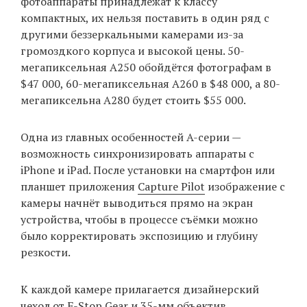
фотоаппараты принадлежат к классу
компактных, их нельзя поставить в один ряд с
другими беззеркальными камерами из-за
EN
UA
громоздкого корпуса и высокой цены. 50-
мегапиксельная A250 обойдётся фотографам в
$47 000, 60-мегапиксельная A260 в $48 000, а 80-
мегапиксельна A280 будет стоить $55 000.
Одна из главных особенностей A-серии —
возможность синхронизировать аппараты с
iPhone и iPad. После установки на смартфон или
планшет приложения
Capture Pilot
изображение с
камеры начнёт выводиться прямо на экран
устройства, чтобы в процессе съёмки можно
было корректировать экспозицию и глубину
резкости.
К каждой камере прилагается дизайнерский
чехол от F-Stop Gear и 35-мм объектив