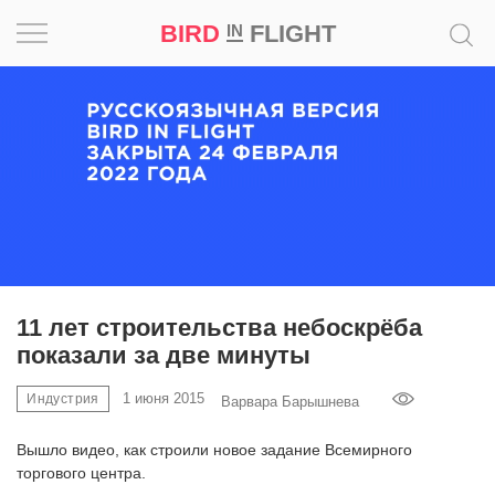
BIRD
FLIGHT
IN
Вдохновение
Почему
это
шедевр
Мир
Игра
11 лет строительства небоскрёба
показали за две минуты
Новости
1 июня 2015
Индустрия
Варвара Барышнева
Bird
in
Вышло видео, как строили новое задание Всемирного
Flight
торгового центра.
Prize