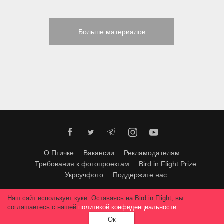
Больше материалов
О Птичке
Вакансии
Рекламодателям
Требования к фотопроектам
Bird in Flight Prize
Укрсучфото
Поддержите нас
Любое использование материалов допускается только с согласия
Наш сайт использует куки. Оставаясь на Bird in Flight, вы
редакции
.
© 2026, Bird In Flight.
соглашаетесь с нашей
политикой конфиденциальности
.
Все права защищены.
Ок