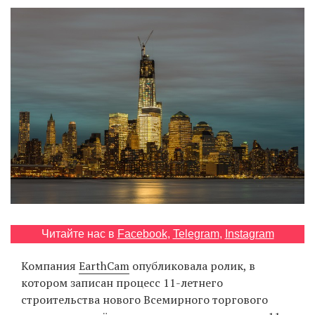
‘21
Фотопроект
Репортаж
Партнерский
материал
О
птичке
Рекламодателям
Читайте нас в
Facebook
,
Telegram
,
Instagram
Компания
EarthCam
опубликовала ролик, в
котором записан процесс 11-летнего
строительства нового Всемирного торгового