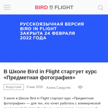
BIRD
FLIGHT
IN
Вдохновение
Почему
это
шедевр
Мир
Игра
В Школе Bird in Flight стартует курс
«‎Предметная фотография»
Новости
8 мая 2019
Индустрия
Алина Сандуляк
Bird
in
3 июня в Школе Bird in Flight стартует курс «‎Предметная
Flight
фотография» — для тех, кто хочет работать с коммерческой
Prize