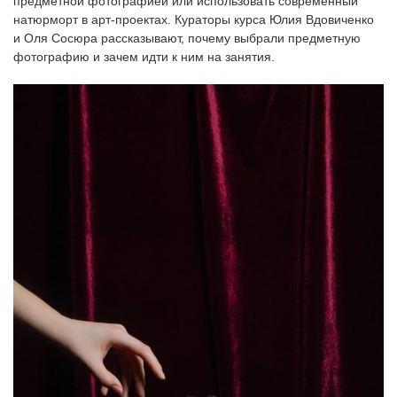
предметной фотографией или использовать современный
‘21
натюрморт в арт-проектах. Кураторы курса Юлия Вдовиченко
и Оля Сосюра рассказывают, почему выбрали предметную
фотографию и зачем идти к ним на занятия.
Фотопроект
Репортаж
Партнерский
материал
О
птичке
Рекламодателям