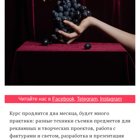
EN
UA
Читайте нас в
Facebook
,
Telegram
,
Instagram
Курс продлится два месяца, будет много
практики: разные техники съемки предметов для
рекламных и творческих проектов, работа с
фактурами и светом, разработка и презентация