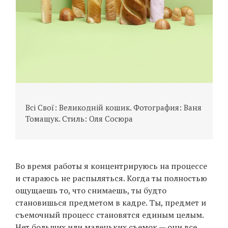
Всі Свої: Великодній кошик. Фотография: Ваня
Томащук. Стиль: Оля Сосюра
В
Т
Во время работы я концентрируюсь на процессе
и стараюсь не распыляться. Когда ты полностью
ощущаешь то, что снимаешь, ты будто
становишься предметом в кадре. Ты, предмет и
съемочный процесс становятся единым целым.
Нет больших или маленьких съемок — они все