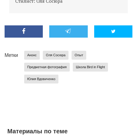
Стилист: Оля Сосюра
С
Метки
Анонс
Оля Сосюра
Опыт
Предметная фотография
Школа Bird in Flight
Юлия Вдовиченко
Материалы по теме