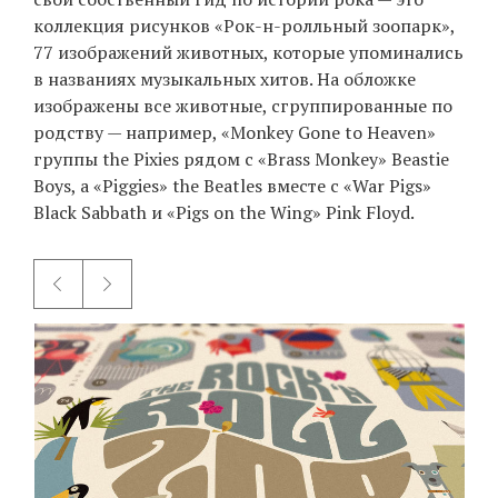
коллекция рисунков «Рок-н-ролльный зоопарк»,
77 изображений животных, которые упоминались
в названиях музыкальных хитов. На обложке
EN
UA
изображены все животные, сгруппированные по
родству — например, «Monkey Gone to Heaven»
группы the Pixies рядом с «Brass Monkey» Beastie
Boys, а «Piggies» the Beatles вместе с «War Pigs»
Black Sabbath и «Pigs on the Wing» Pink Floyd.