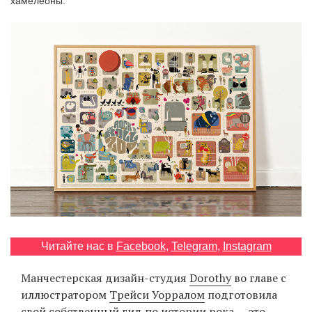
хамелеоны.
‘21
Фотопроект
Репортаж
Партнерский
материал
О
птичке
Рекламодателям
Читайте нас в
Facebook
,
Telegram
,
Instagram
Манчестерская дизайн-студия
Dorothy
во главе с
иллюстратором
Трейси Уорралом
подготовила
свой собственный гид по истории рока — это