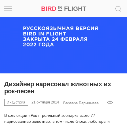
BIRD
FLIGHT
IN
Вдохновение
Почему
это
шедевр
Мир
Игра
Дизайнер нарисовал животных из
рок-песен
Новости
21 октября 2014
Индустрия
Варвара Барышнева
Bird
in
В коллекции «Рок-н-ролльный зоопарк» всего 77
Flight
нарисованных животных, в том числе блохи, лобстеры и
Prize