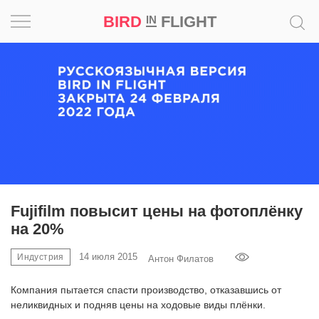
BIRD
FLIGHT
IN
Вдохновение
Почему
это
шедевр
Мир
Игра
Fujifilm повысит цены на фотоплёнку
на 20%
Новости
14 июля 2015
Индустрия
Антон Филатов
Bird
in
Компания пытается спасти производство, отказавшись от
Flight
неликвидных и подняв цены на ходовые виды плёнки.
Prize