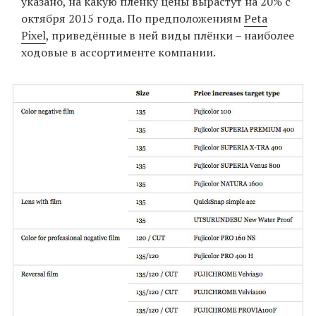
указано, на какую плёнку цены вырастут на 20% с
октября 2015 года. По предположениям
Peta
Pixel
, приведённые в ней виды плёнки – наиболее
EN
UA
ходовые в ассортименте компании.