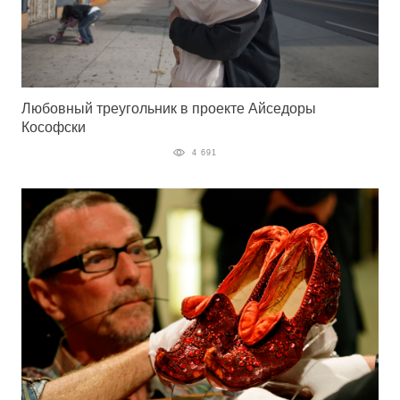
Любовный треугольник в проекте Айседоры
Кософски
4 691