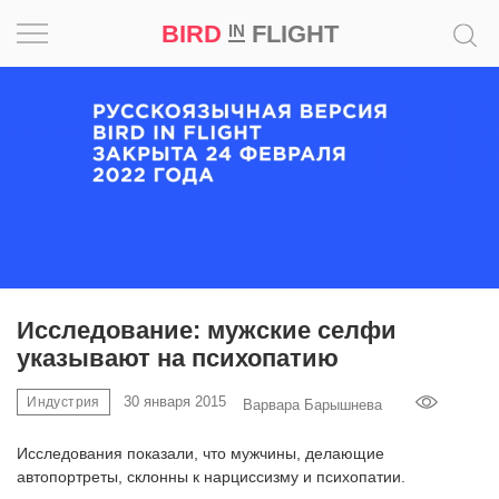
BIRD
FLIGHT
IN
Вдохновение
Почему
это
шедевр
Мир
Игра
Исследование: мужские селфи
указывают на психопатию
Новости
30 января 2015
Индустрия
Варвара Барышнева
Bird
in
Исследования показали, что мужчины, делающие
Flight
автопортреты, склонны к нарциссизму и психопатии.
Prize