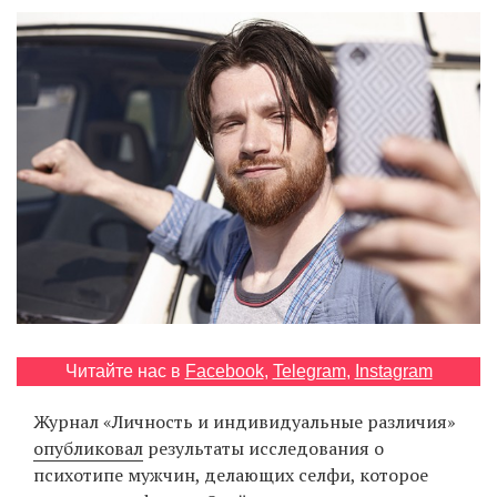
‘21
Фотопроект
Репортаж
Партнерский
материал
О
птичке
Рекламодателям
Читайте нас в
Facebook
,
Telegram
,
Instagram
Журнал «Личность и индивидуальные различия»
опубликовал
результаты исследования о
психотипе мужчин, делающих селфи, которое