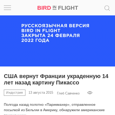
BIRD
FLIGHT
IN
Вдохновение
Почему
это
шедевр
Мир
Игра
США вернут Франции украденную 14
лет назад картину Пикассо
Новости
13 августа 2015
Индустрия
Глеб Савченко
Bird
in
Полгода назад полотно «Парикмахер», отправленное
Flight
посылкой из Бельгии в Америку, обнаружили американские
Prize