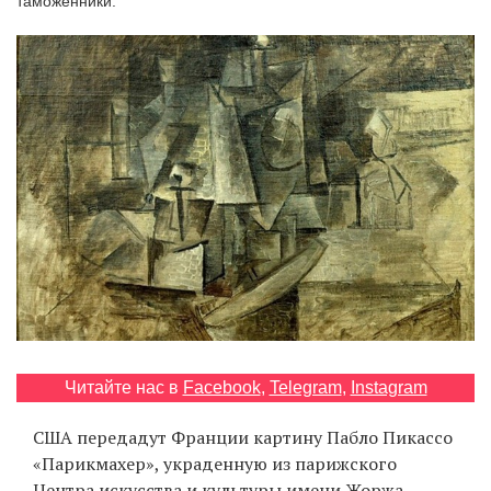
таможенники.
‘21
Фотопроект
Репортаж
Партнерский
материал
О
птичке
Рекламодателям
Читайте нас в
Facebook
,
Telegram
,
Instagram
США передадут Франции картину Пабло Пикассо
«Парикмахер», украденную из парижского
Центра искусства и культуры имени Жоржа