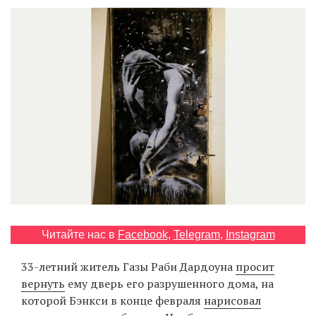
‘21
Фотопроект
Репортаж
Партнерский
материал
О
птичке
Рекламодателям
Читайте нас в
Facebook
,
Telegram
,
Instagram
33-летний житель Газы Раби Дардоуна
просит
вернуть
ему дверь его разрушенного дома, на
которой Бэнкси в конце февраля
нарисовал