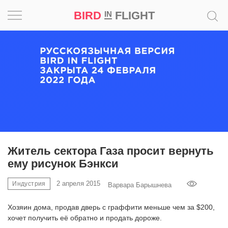
BIRD
FLIGHT
IN
Вдохновение
Почему
это
шедевр
Мир
Игра
Житель сектора Газа просит вернуть
ему рисунок Бэнкси
Новости
2 апреля 2015
Индустрия
Варвара Барышнева
Bird
in
Хозяин дома, продав дверь с граффити меньше чем за $200,
Flight
хочет получить её обратно и продать дороже.
Prize