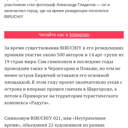
участником стал фотограф Александр Гляделов — он и
запечатлел город, где на время резиденции поселился
ВIRUCHIY.
EN
UA
Читайте нас в
Instagram
За время существования ВIRUCHIY в его резиденциях
приняли участие около 300 авторов и 14 арт-групп из
19 стран мира. Сам симпозиум в последние годы
проводили также в Черногории и Польше, но тем не
менее остров Бирючий оставался его основной
площадкой. В этом году проект окончательно уехал с
острова и впервые прошел сначала в Шаргороде, а
потом в Приморске на территории туристического
комплекса «Радуга».
Симпозиум ВIRUCHIY 021, или «Неутраченное
время», объединил 22 художников из разных