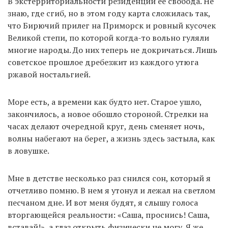
В экстерриториальности резиденции ее свобода. Не
знаю, где сгиб, но в этом году карта сложилась так,
что Бирючий прилег на Приморск и ровный кусочек
Великой степи, по которой когда-то вольно гуляли
многие народы. До них теперь не докричаться. Лишь
советское прошлое дребезжит из каждого утюга
ржавой ностальгией.
Море есть, а времени как будто нет. Старое ушло,
закончилось, а новое обошло стороной. Стрелки на
часах делают очередной круг, день сменяет ночь,
волны набегают на берег, а жизнь здесь застыла, как
в ловушке.
Мне в детстве несколько раз снился сон, который я
отчетливо помню. В нем я утонул и лежал на светлом
песчаном дне. И вот меня будят, я слышу голоса
вторгающейся реальности: «Саша, проснись! Саша,
вставай!», а глаз открыть физически не могу. Я же