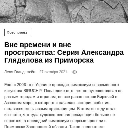
‘21
Фотопроект
Фотопроект
Репортаж
Вне времени и вне
Партнерский
пространства: Серия Александра
материал
Гляделова из Приморска
О
Леля Гольдштейн
27 октября 2021
птичке
Еще с 2006-го в Украине проходит симпозиум современного
Рекламодателям
искусства ВIRUCHIY. Последние пять лет он путешествовал по
разным городам и странам, но все равно остров Бирючий в
Азовском море, с которого и началась история события,
оставался его главным пристанищем. В этом же году стало
известно, что туда художественная резиденция больше не
вернется, а последний симпозиум впервые провели в
Приморске Запорожской области. Также впервые его