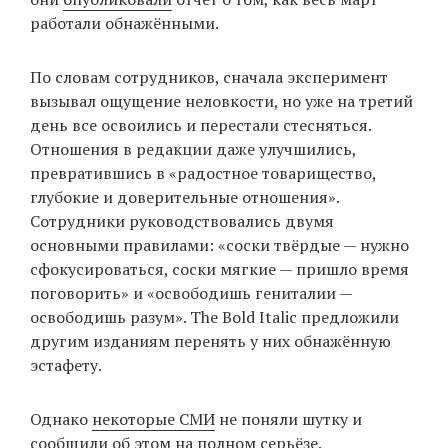
работали обнажёнными.
EN
UA
По словам сотрудников, сначала эксперимент
вызывал ощущение неловкости, но уже на третий
день все освоились и перестали стесняться.
Отношения в редакции даже улучшились,
превратившись в «радостное товарищество,
глубокие и доверительные отношения».
Сотрудники руководствовались двумя
основными правилами: «соски твёрдые — нужно
сфокусироваться, соски мягкие — пришло время
поговорить» и «освободишь гениталии —
освободишь разум». The Bold Italic предложили
другим изданиям перенять у них обнажённую
эстафету.
Однако
некоторые СМИ
не поняли шутку и
сообщили об этом на полном серьёзе.