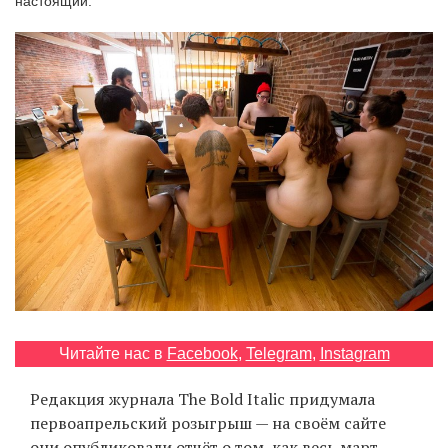
настоящий.
‘21
Фотопроект
Репортаж
Партнерский
материал
О
птичке
Рекламодателям
Читайте нас в
Facebook
,
Telegram
,
Instagram
Редакция журнала The Bold Italic придумала
первоапрельский розыгрыш — на своём сайте
они
опубликовали
отчёт о том, как весь март