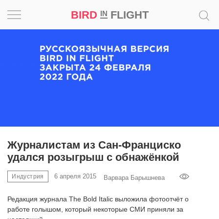
BIRD
FLIGHT
IN
Вдохновение
Почему
это
шедевр
Мир
Игра
Журналистам из Сан-Франциско
удался розыгрыш с обнажёнкой
Новости
6 апреля 2015
Индустрия
Варвара Барышнева
Bird
in
Редакция журнала The Bold Italic выложила фотоотчёт о
Flight
работе голышом, который некоторые СМИ приняли за
Prize