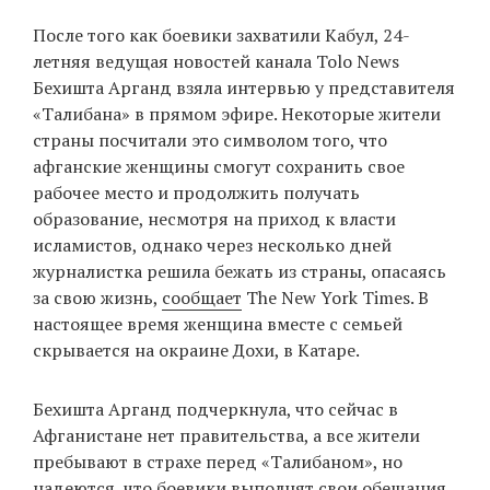
‘21
После того как боевики захватили Кабул, 24-
летняя ведущая новостей канала Tolo News
Фотопроект
Бехишта Арганд взяла интервью у представителя
«Талибана» в прямом эфире. Некоторые жители
Репортаж
страны посчитали это символом того, что
афганские женщины смогут сохранить свое
Партнерский
рабочее место и продолжить получать
материал
образование, несмотря на приход к власти
исламистов, однако через несколько дней
О
журналистка решила бежать из страны, опасаясь
птичке
за свою жизнь,
сообщает
The New York Times. В
настоящее время женщина вместе с семьей
Рекламодателям
скрывается на окраине Дохи, в Катаре.
Бехишта Арганд подчеркнула, что сейчас в
Афганистане нет правительства, а все жители
пребывают в страхе перед «Талибаном», но
надеются, что боевики выполнят свои обещания