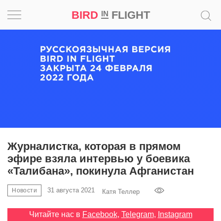
BIRD
FLIGHT
IN
Вдохновение
Почему
это
шедевр
Мир
Игра
Журналистка, которая в прямом
эфире взяла интервью у боевика
Новости
«Талибана», покинула Афганистан
Bird
31 августа 2021
Новости
Катя Теллер
in
Flight
Читайте нас в
Facebook
,
Telegram
,
Instagram
Prize