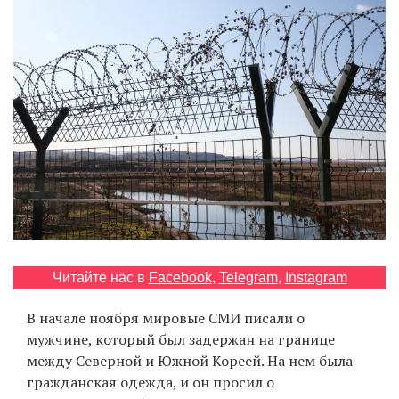
‘21
Фотопроект
Репортаж
Партнерский
материал
О
птичке
Читайте нас в
Facebook
,
Telegram
,
Instagram
Рекламодателям
В начале ноября мировые СМИ писали о
мужчине, который был задержан на границе
между Северной и Южной Кореей. На нем была
гражданская одежда, и он просил о