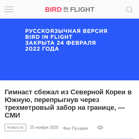
BIRD
FLIGHT
IN
Вдохновение
Почему
это
шедевр
Мир
Игра
Гимнаст сбежал из Северной Кореи в
Южную, перепрыгнув через
Новости
трехметровый забор на границе, —
СМИ
Bird
in
25 ноября 2020
Новости
Фил Пухарев
Flight
Prize