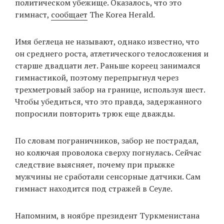
политическом убежище. Оказалось, что это
гимнаст,
сообщает
The Korea Herald.
EN
UA
Имя беглеца не называют, однако известно, что
он среднего роста, атлетического телосложения и
старше двадцати лет. Раньше кореец занимался
гимнастикой, поэтому перепрыгнул через
трехметровый забор на границе, используя шест.
Чтобы убедиться, что это правда, задержанного
попросили повторить трюк еще дважды.
По словам пограничников, забор не пострадал,
но колючая проволока сверху погнулась. Сейчас
следствие выясняет, почему при прыжке
мужчины не сработали сенсорные датчики. Сам
гимнаст находится под стражей в Сеуле.
Напомним, в ноябре президент Туркменистана