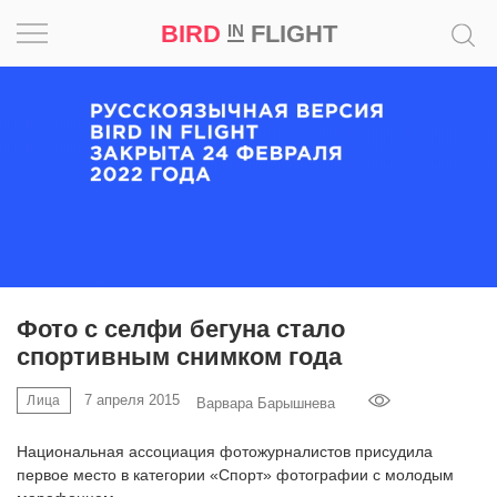
BIRD
FLIGHT
IN
Вдохновение
Почему
это
шедевр
Мир
Игра
Фото с селфи бегуна стало
спортивным снимком года
Новости
7 апреля 2015
Лица
Варвара Барышнева
Bird
in
Национальная ассоциация фотожурналистов присудила
Flight
первое место в категории «Спорт» фотографии с молодым
Prize