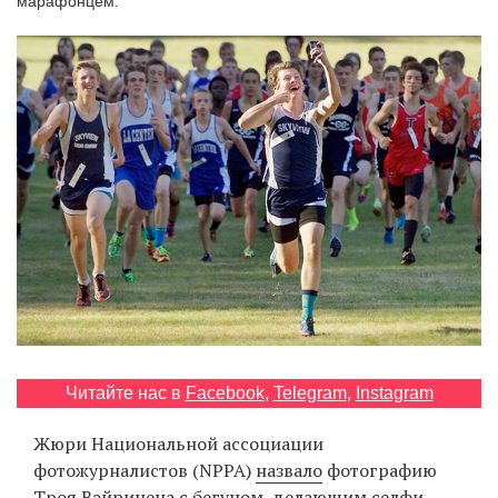
марафонцем.
‘21
Фотопроект
Репортаж
Партнерский
материал
О
птичке
Рекламодателям
Читайте нас в
Facebook
,
Telegram
,
Instagram
Жюри Национальной ассоциации
фотожурналистов (NPPA)
назвало
фотографию
Троя Вэйринена
с бегуном, делающим селфи,