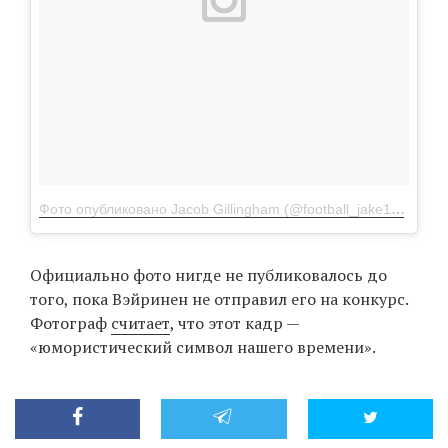
Фото опубликовано Jacob Gillingham (@football_jake16)
Окт 3
Официально фото нигде не публиковалось до
того, пока Вэйринен не отправил его на конкурс.
Фотограф
считает
, что этот кадр —
«юмористический символ нашего времени».