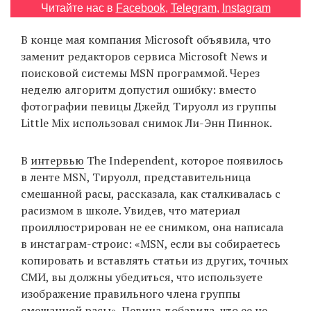
Читайте нас в
Facebook
,
Telegram
,
Instagram
‘21
В конце мая компания Microsoft объявила, что
Фотопроект
заменит редакторов сервиса Microsoft News и
поисковой системы MSN программой. Через
Репортаж
неделю алгоритм допустил ошибку: вместо
фотографии певицы Джейд Тируолл из группы
Партнерский
Little Mix использовал снимок Ли-Энн Пиннок.
материал
В
интервью
The Independent, которое появилось
О
в ленте MSN, Тируолл, представительница
птичке
смешанной расы, рассказала, как сталкивалась с
расизмом в школе. Увидев, что материал
Рекламодателям
проиллюстрирован не ее снимком, она написала
в инстаграм-строис: «MSN, если вы собираетесь
копировать и вставлять статьи из других, точных
СМИ, вы должны убедиться, что используете
изображение правильного члена группы
смешанной расы». Певица добавила, что ее не