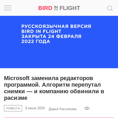
BIRD
FLIGHT
IN
Вдохновение
Почему
это
шедевр
Мир
Игра
Microsoft заменила редакторов
программой. Алгоритм перепутал
Новости
снимки — и компанию обвинили в
расизме
Bird
in
9 июня 2020
Новости
Дарья Касьянова
Flight
Prize