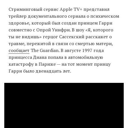
‘21
Стриминговый сервис Apple TV+ представил
трейлер документального сериала о психическом
Фотопроект
здоровье, который был создан принцем Гарри
совместно с Опрой Уинфри. В шоу «Я, которого
Репортаж
ты не видишь» герцог Сассекский расскажет о
травме, пережитой в связи со смертью матери,
Партнерский
сообщает
The Guardian. В августе 1997 года
материал
принцесса Диана попала в автомобильную
катастрофу в Париже — на тот момент принцу
О
Гарри было двенадцать лет.
птичке
Рекламодателям