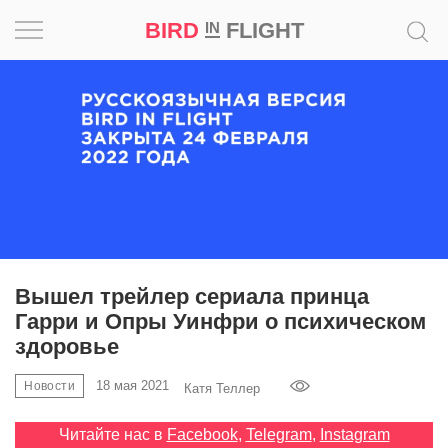
BIRD
FLIGHT
IN
Вдохновение
Почему
это
шедевр
Мир
Игра
Вышел трейлер сериала принца
Гарри и Опры Уинфри о психическом
Новости
здоровье
Bird
18 мая 2021
Новости
Катя Теллер
in
Flight
Читайте нас в
Facebook
,
Telegram
,
Instagram
Prize