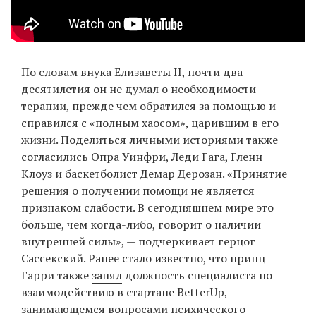
EN
UA
По словам внука Елизаветы II, почти два
десятилетия он не думал о необходимости
терапии, прежде чем обратился за помощью и
справился с «полным хаосом», царившим в его
жизни. Поделиться личными историями также
согласились Опра Уинфри, Леди Гага, Гленн
Клоуз и баскетболист Демар Дерозан. «Принятие
решения о получении помощи не является
признаком слабости. В сегодняшнем мире это
больше, чем когда-либо, говорит о наличии
внутренней силы», — подчеркивает герцог
Сассекский. Ранее стало известно, что принц
Гарри также
занял
должность специалиста по
взаимодействию в стартапе BetterUp,
занимающемся вопросами психического