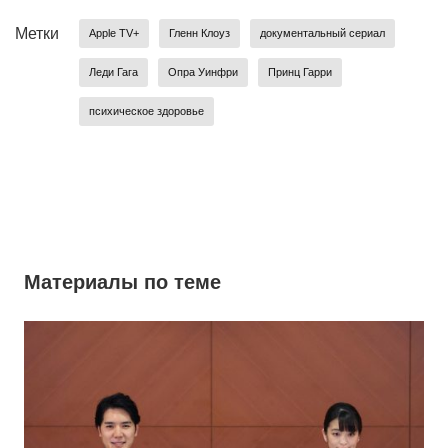
Метки
Apple TV+
Гленн Клоуз
документальный сериал
Леди Гага
Опра Уинфри
Принц Гарри
психическое здоровье
Материалы по теме