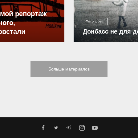
ямой репортаж
ного,
Фотопроект
овстали
Донбасс не для д
Больше материалов