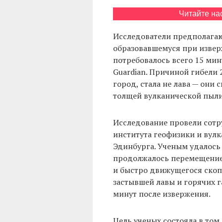
Читайте на
Исследователи предполагают
образовавшемуся при изверж
потребовалось всего 15 мин
Guardian. Причиной гибели 
город, стала не лава — они
толщей вулканической пыли
Исследование провели сотр
института геофизики и вул
Эдинбурга. Ученым удалось 
продолжалось перемещение 
и быстро движущегося скоп
застывшей лавы и горячих г
минут после извержения.
Цель ученых состояла в том