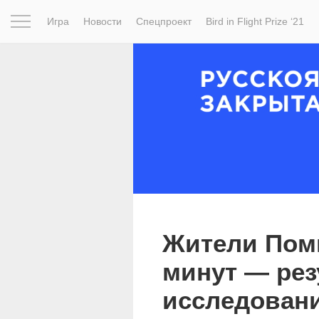
Игра
Новости
Спецпроект
Bird in Flight Prize ‘21
Вдохновение
Почему это шедевр
Мир
Фотопрое
Жители Помп
минут — рез
исследован