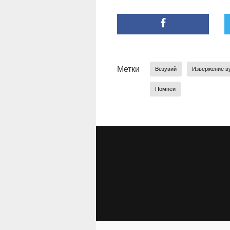
Метки
Везувий
Извержение в
Помпеи