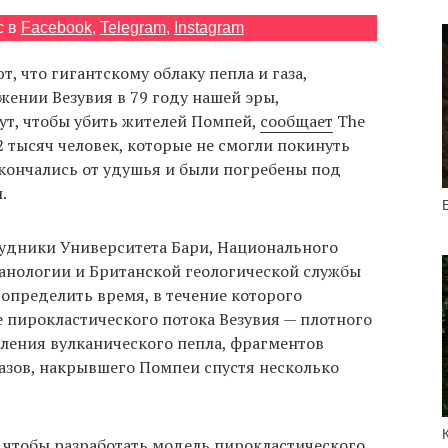
с в
Facebook
,
Telegram
,
Instagram
, что гигантскому облаку пепла и газа,
ении Везувия в 79 году нашей эры,
ут, чтобы убить жителей Помпей,
сообщает
The
2 тысяч человек, которые не смогли покинуть
 скончались от удушья и были погребены под
.
удники Университета Бари, Национального
канологии и Британской геологической службы
определить время, в течение которого
пирокластического потока Везувия — плотного
ления вулканического пепла, фрагментов
азов, накрывшего Помпеи спустя несколько
, чтобы разработать модель пирокластического