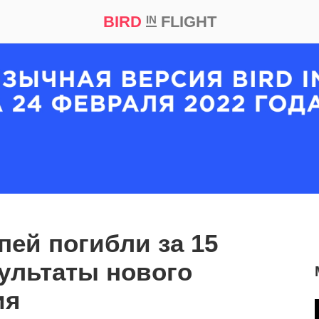
BIRD
FLIGHT
IN
кт
Репортаж
ей погибли за 15
ультаты нового
ия