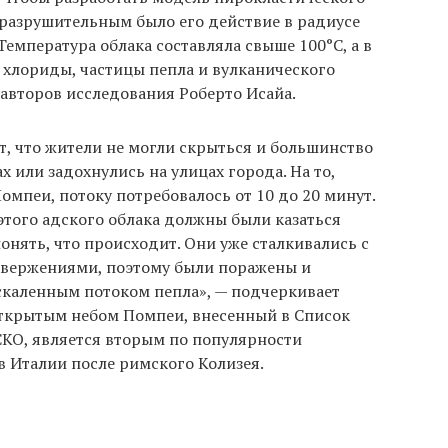
 разрушительным было его действие в радиусе
Температура облака составляла свыше 100°C, а в
, хлориды, частицы пепла и вулканического
з авторов исследования Роберто Исайа.
, что жители не могли скрыться и большинство
х или задохнулись на улицах города. На то,
мпеи, потоку потребовалось от 10 до 20 минут.
этого адского облака должны были казаться
онять, что происходит. Они уже сталкивались с
извержениями, поэтому были поражены и
скаленным потоком пепла», — подчеркивает
открытым небом Помпеи, внесенный в Список
КО, является вторым по популярности
в Италии после римского Колизея.