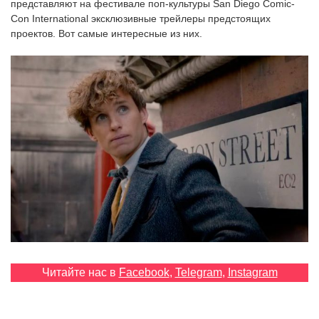
представляют на фестивале поп-культуры San Diego Comic-
‘21
Con International эксклюзивные трейлеры предстоящих
проектов. Вот самые интересные из них.
Фотопроект
Репортаж
Партнерский
материал
О
птичке
Рекламодателям
Читайте нас в
Facebook
,
Telegram
,
Instagram