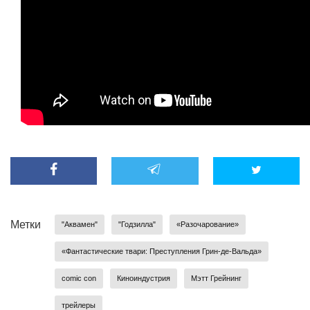
Метки
"Аквамен"
"Годзилла"
«Разочарование»
«Фантастические твари: Преступления Грин-де-Вальда»
comic con
Киноиндустрия
Мэтт Грейнинг
трейлеры