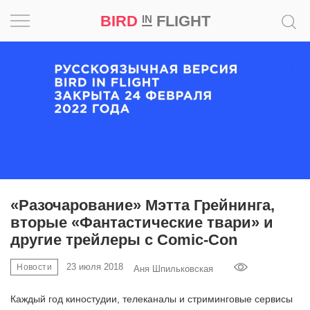
BIRD
FLIGHT
IN
Вдохновение
Почему
это
шедевр
Мир
Игра
«Разочарование» Мэтта Грейнинга,
вторые «Фантастические твари» и
Новости
другие трейлеры с Comic-Con
Bird
23 июля 2018
Новости
Аня Шпильковская
in
Flight
Каждый год киностудии, телеканалы и стриминговые сервисы
Prize