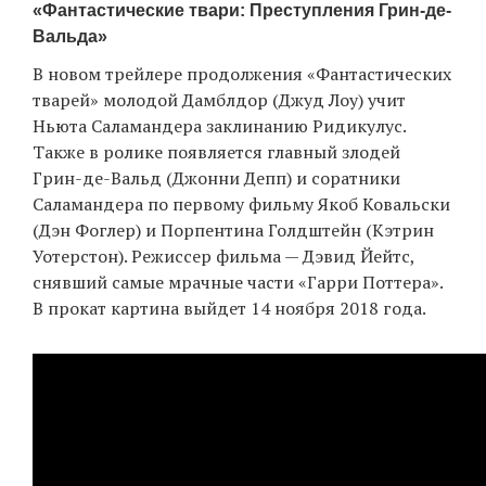
«Фантастические твари: Преступления Грин-де-
Вальда»
В новом трейлере продолжения «Фантастических
EN
UA
тварей» молодой Дамблдор (Джуд Лоу) учит
Ньюта Саламандера заклинанию Ридикулус.
Также в ролике появляется главный злодей
Грин-де-Вальд (Джонни Депп) и соратники
Саламандера по первому фильму Якоб Ковальски
(Дэн Фоглер) и Порпентина Голдштейн (Кэтрин
Уотерстон). Режиссер фильма — Дэвид Йейтс,
снявший самые мрачные части «Гарри Поттера».
В прокат картина выйдет 14 ноября 2018 года.