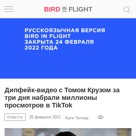
BIRD
FLIGHT
IN
Вдохновение
Почему
это
шедевр
Мир
Игра
Дипфейк-видео с Томом Крузом за
три дня набрали миллионы
Новости
просмотров в TikTok
Bird
26 февраля 2021
Новости
Катя Теллер
in
Flight
Prize