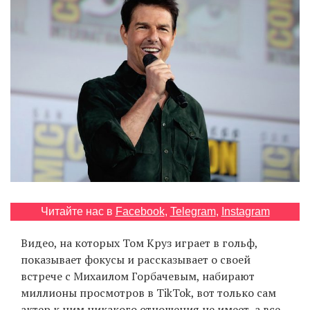
‘21
Фотопроект
Репортаж
Партнерский
материал
О
птичке
Читайте нас в
Facebook
,
Telegram
,
Instagram
Рекламодателям
Видео, на которых Том Круз играет в гольф,
показывает фокусы и рассказывает о своей
встрече с Михаилом Горбачевым, набирают
миллионы просмотров в TikTok, вот только сам
актер к ним никакого отношения не имеет, а все