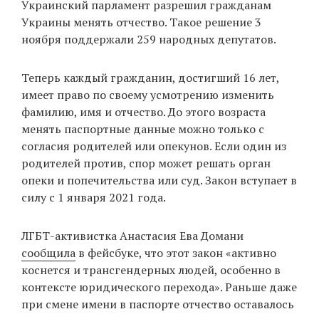
Украинский парламент разрешил гражданам
‘21
Украины менять отчество. Такое решение 3
ноября поддержали 259 народных депутатов.
Фотопроект
Теперь каждый гражданин, достигший 16 лет,
Репортаж
имеет право по своему усмотрению изменить
фамилию, имя и отчество. До этого возраста
Партнерский
менять паспортные данные можно только с
материал
согласия родителей или опекунов. Если один из
родителей против, спор может решать орган
О
опеки и попечительства или суд. Закон вступает в
птичке
силу с 1 января 2021 года.
Рекламодателям
ЛГБТ-активистка Анастасия Ева Домани
сообщила
в фейсбуке, что этот закон «активно
коснется и трансгендерных людей, особенно в
контексте юридического перехода». Раньше даже
при смене имени в паспорте отчество оставалось