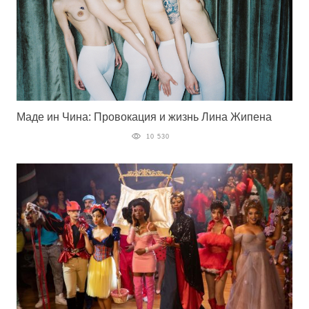
Маде ин Чина: Провокация и жизнь Лина Жипена
10 530