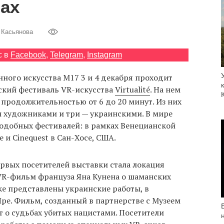
ах
 Касьянова
с в
Facebook
,
Telegram
,
Instagram
ного искусства М17 3 и 4 декабря проходит
ский фестиваль VR-искусства
Virtualité
. На нем
продолжительностью от 6 до 20 минут. Из них
 художниками и три — украинскими. В мире
одобных фестивалей: в рамках Венецианской
 и Cinequest в Сан-Хосе, США.
рвых посетителей выставки стала локация
 VR-фильм француза Яна Кунена о шаманских
ке представлены украинские работы, в
Яре. Фильм, созданный в партнерстве с Музеем
т о судьбах убитых нацистами. Посетители