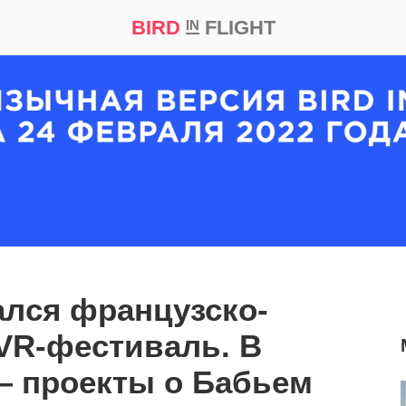
BIRD
FLIGHT
IN
кт
Репортаж
ался французско-
VR-фестиваль. В
— проекты о Бабьем