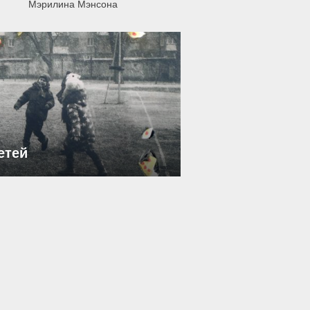
Мэрилина Мэнсона
етей