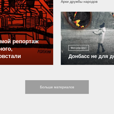
Арки дружбы народов
12 300
ямой репортаж
ного,
Фотопроект
овстали
Донбасс не для д
Больше материалов