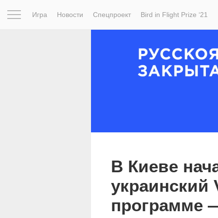
Игра
Новости
Спецпроект
Bird in Flight Prize ‘21
Вдохновение
Почему это шедевр
Мир
Фотопрое
В Киеве нач
украинский 
программе 