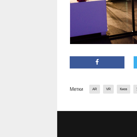
Метки
AR
VR
Киев