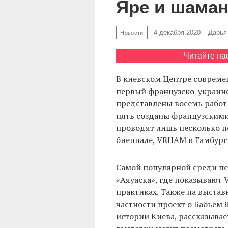
Яре и шаман
4 декабря 2020
Дарья
Новости
Читайте на
В киевском Центре современ
первый французско-украин
представлены восемь работ 
пять созданы французскими
проводят лишь несколько п
биеннале, VRHAM в Гамбурге
Самой популярной среди пе
«Аяуаска», где показывают
практиках. Также на выстав
частности проект о Бабьем 
истории Киева, рассказывае