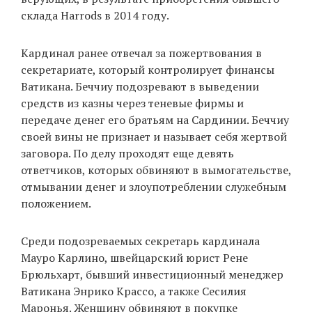
склада Harrods в 2014 году.
EN
UA
Кардинал ранее отвечал за пожертвования в
секретариате, который контролирует финансы
Ватикана. Беччиу подозревают в выведении
средств из казны через теневые фирмы и
передаче денег его братьям на Сардинии. Беччиу
своей вины не признает и называет себя жертвой
заговора. По делу проходят еще девять
ответчиков, которых обвиняют в вымогательстве,
отмывании денег и злоупотреблении служебным
положением.
Среди подозреваемых секретарь кардинала
Мауро Карлино, швейцарский юрист Рене
Брюльхарт, бывший инвестиционный менеджер
Ватикана Энрико Крассо, а также Сесилия
Маронья. Женщину обвиняют в покупке