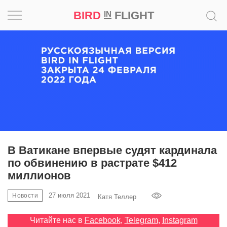
BIRD
FLIGHT
IN
Вдохновение
Почему
это
шедевр
Мир
Игра
В Ватикане впервые судят кардинала
по обвинению в растрате $412
Новости
миллионов
Bird
27 июля 2021
Новости
Катя Теллер
in
Flight
Читайте нас в
Facebook
,
Telegram
,
Instagram
Prize