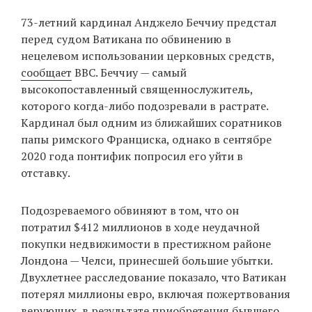
‘21
73-летний кардинал Анджело Беччиу предстал
перед судом Ватикана по обвинению в
Фотопроект
нецелевом использовании церковных средств,
сообщает
BBC. Беччиу — самый
Репортаж
высокопоставленный священнослужитель,
которого когда-либо подозревали в растрате.
Партнерский
Кардинал был одним из ближайших соратников
материал
папы римского Франциска, однако в сентябре
2020 года понтифик попросил его уйти в
О
отставку.
птичке
Подозреваемого обвиняют в том, что он
Рекламодателям
потратил $412 миллионов в ходе неудачной
покупки недвижимости в престижном районе
Лондона — Челси, принесшей большие убытки.
Двухлетнее расследование показало, что Ватикан
потерял миллионы евро, включая пожертвования
верующих, в результате приобретения бывшего