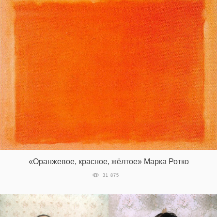
‘21
Фотопроект
Репортаж
Партнерский
материал
О
птичке
Рекламодателям
«Оранжевое, красное, жёлтое» Марка Ротко
31 875