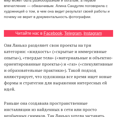
мир может быть разнообразным и богатым, а первое
впечатление — обманчивым. Алина Сандуляк поговорила с
художницей о том, в чем она видит результат своей работы и
почему не верит в документальность фотографии.
EN
UA
Читайте нас в
Facebook
,
Telegram
,
Instagram
Оля Ланько разделяет свои проекты на три
категории: «жидкость» («скрытые и иммерсивные
опыты»), «твердые тела» («материальные и объектно-
ориентированные проекты») и «газ» («спекулятивные
и образовательные практики»). Такой подход
иллюстрирует, что художница все время ищет новые
формы и стратегии для выражения интересных ей
идей.
Раньше она создавала пространственные
инсталляции из найденных в сети или просто
необычных снимков. Так Ланько хотела заставить