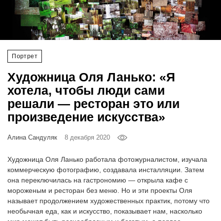
‘21
Фотопроект
Портрет
Репортаж
Художница Оля Ланько: «Я
Партнерский
хотела, чтобы люди сами
материал
решали — ресторан это или
произведение искусства»
О
птичке
Алина Сандуляк
8 декабря 2020
Рекламодателям
Художница Оля Ланько работала фотожурналистом, изучала
коммерческую фотографию, создавала инсталляции. Затем
она переключилась на гастрономию — открыла кафе с
мороженым и ресторан без меню. Но и эти проекты Оля
называет продолжением художественных практик, потому что
необычная еда, как и искусство, показывает нам, насколько