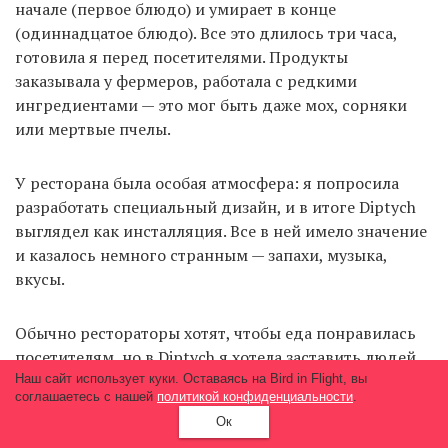
начале (первое блюдо) и умирает в конце
(одиннадцатое блюдо). Все это длилось три часа,
готовила я перед посетителями. Продукты
заказывала у фермеров, работала с редкими
ингредиентами — это мог быть даже мох, сорняки
или мертвые пчелы.
У ресторана была особая атмосфера: я попросила
разработать специальный дизайн, и в итоге Diptych
выглядел как инсталляция. Все в ней имело значение
и казалось немного странным — запахи, музыка,
вкусы.
Обычно рестораторы хотят, чтобы еда понравилась
посетителям, но в Diptych я хотела заставить людей
задуматься, что перед ними, как это сделано. Тут
Наш сайт использует куки. Оставаясь на Bird in Flight, вы
соглашаетесь с нашей
политикой конфиденциальности
.
оценка «вкусно/невкусно» была нерелевантна. Я
Ок
хотела, чтобы люди приходили в Diptych и сами