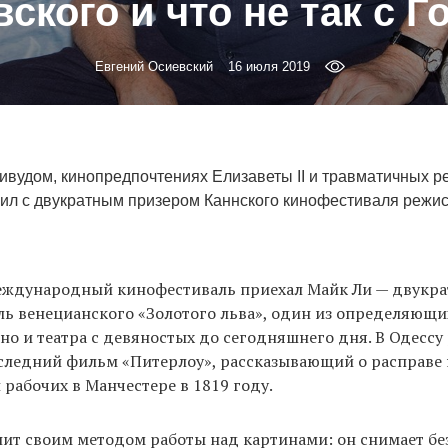
ского и что не так с 
Евгений Осиевский
16 июля 2019
ивудом, кинопредпочтениях Елизаветы II и травматичных ре
ворил с двукратным призером Каннского кинофестиваля режи
еждународный кинофестиваль приехал Майк Ли — двукра
ль венецианского «Золотого льва», один из определяющи
но и театра с девяностых до сегодняшнего дня. В Одессу
оследний фильм «Питерлоу», рассказывающий о расправе
рабочих в Манчестере в 1819 году.
ит своим методом работы над картинами: он снимает бе