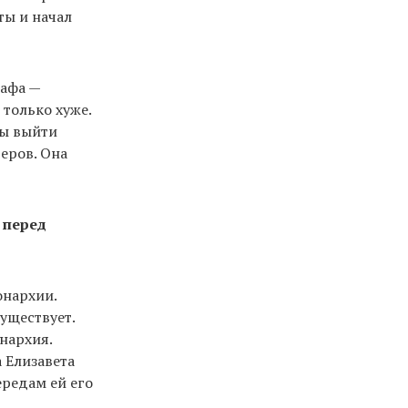
ты и начал
рафа —
только хуже.
бы выйти
еров. Она
 перед
онархии.
существует.
онархия.
а Елизавета
ередам ей его