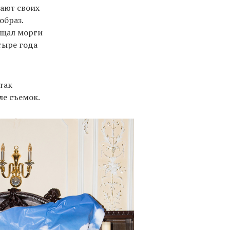
ают своих
образ.
ещал морги
тыре года
 так
ле съемок.