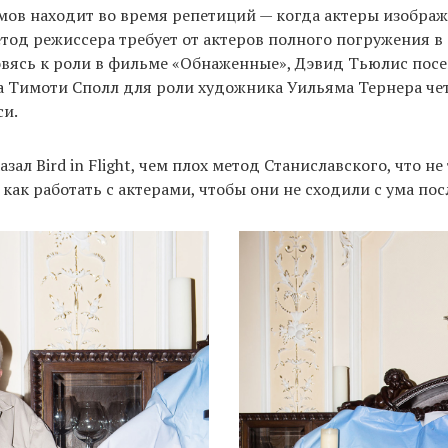
ов находит во время репетиций — когда актеры изображ
тод режиссера требует от актеров полного погружения в 
овясь к роли в фильме «Обнаженные», Дэвид Тьюлис пос
 а Тимоти Сполл для роли художника Уильяма Тернера че
си.
зал Bird in Flight, чем плох метод Станиславского, что не
 как работать с актерами, чтобы они не сходили с ума пос