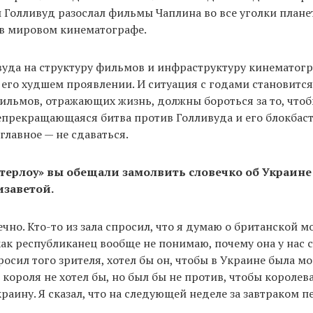
Голливуд разослал фильмы Чаплина во все уголки плане
в мировом кинематографе.
уда на структуру фильмов и инфраструктуру кинематог
его худшем проявлении. И ситуация с годами становится 
ильмов, отражающих жизнь, должны бороться за то, что
непрекращающаяся битва против Голливуда и его блокбаст
 главное — не сдаваться.
терлоу» вы обещали замолвить словечко об Украине
изаветой.
ечно. Кто-то из зала спросил, что я думаю о британской м
 как республиканец вообще не понимаю, почему она у нас 
росил того зрителя, хотел бы он, чтобы в Украине была м
 короля не хотел бы, но был бы не против, чтобы королев
краину. Я сказал, что на следующей неделе за завтраком п