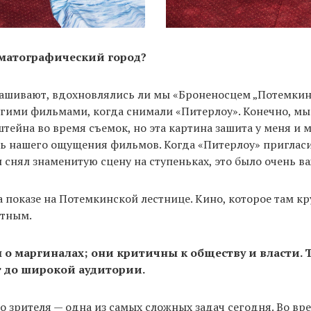
ематографический город?
прашивают, вдохновлялись ли мы «Броненосцем „Потемки
гими фильмами, когда снимали «Питерлоу». Конечно, мы
штейна во время съемок, но эта картина зашита у меня и 
ть нашего ощущения фильмов. Когда «Питерлоу» пригласи
 снял знаменитую сцену на ступеньках, это было очень ва
на показе на Потемкинской лестнице. Кино, которое там к
ятным.
о маргиналах; они критичны к обществу и власти. 
т до широкой аудитории.
о зрителя — одна из самых сложных задач сегодня. Во вр