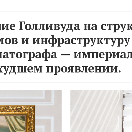
ие Голливуда на стру
ов и инфраструктуру
атографа — империа
 худшем проявлении.