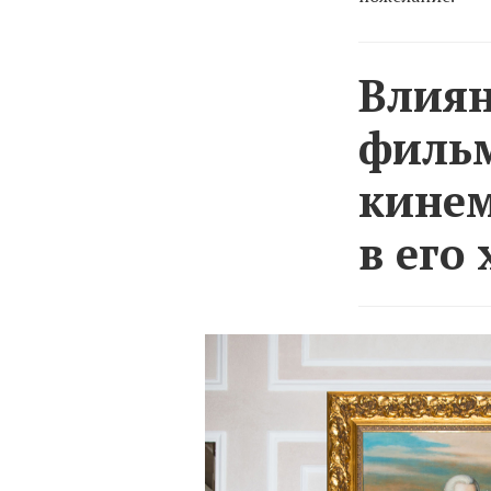
Влиян
фильм
кинем
в его