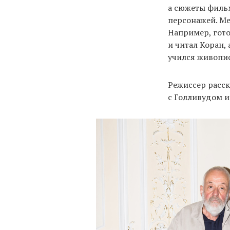
а сюжеты фильм
персонажей. Ме
Например, гот
и читал Коран,
учился живопи
Режиссер расска
с Голливудом и