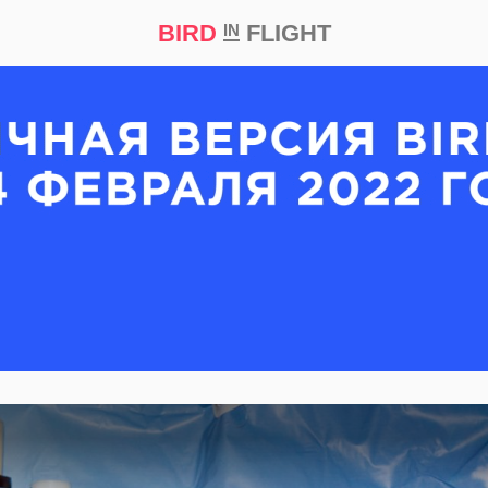
BIRD
FLIGHT
IN
кт
Репортаж