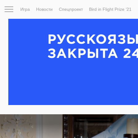
Игра
Новости
Спецпроект
Bird in Flight Prize ‘21
Вдохновение
Почему это шедевр
Мир
Фотопрое