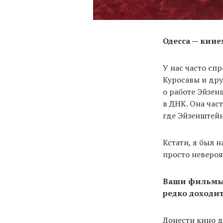
Одесса — кин
У нас часто с
Куросавы и дру
о работе Эйзен
в ДНК. Она час
где Эйзенштейн
Кстати, я был 
просто неверо
Ваши фильмы 
редко доходи
Донести кино д