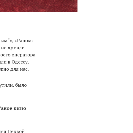
ным“», «Раном»
 не думали
моего оператора
ли в Одессу,
жно для нас.
рутили, было
Такое кино
емя Первой