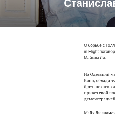
Станислав
О борьбе с Голл
in Flight пого
Майком Ли.
На Одесский м
Канн, обладате
британского ки
привез свой п
демонстрацией 
Майк Ли знамен