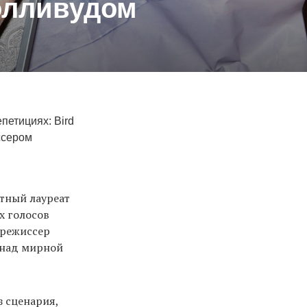
Голливудом
петициях: Bird
ссером
тный лауреат
х голосов
 режиссер
 над мирной
з сценария,