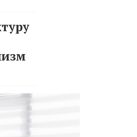
ктуру
лизм