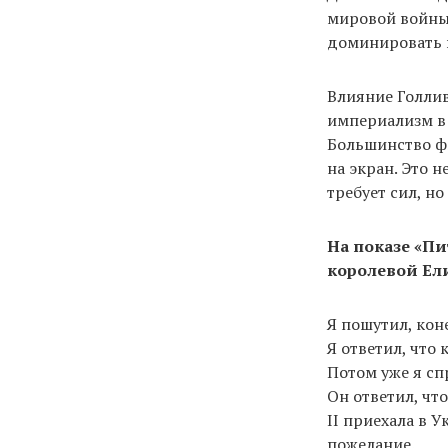
мировой войны 
доминировать 
Влияние Голлив
империализм в 
Большинство ф
на экран. Это 
требует сил, но
На показе «Пи
королевой Ел
Я пошутил, кон
Я ответил, что
Потом уже я сп
Он ответил, что
ІІ приехала в У
пожелание.