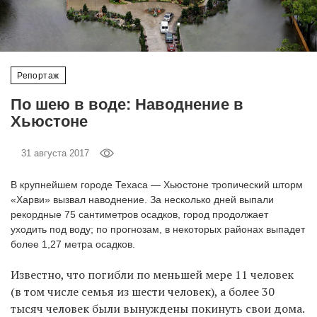
‘21
Фотопроект
Репортаж
Репортаж
По шею в воде: Наводнение в
Хьюстоне
Партнерский
материал
31 августа 2017
О
В крупнейшем городе Техаса — Хьюстоне тропический шторм
птичке
«Харви» вызвал наводнение. За несколько дней выпали
рекордные 75 сантиметров осадков, город продолжает
Рекламодателям
уходить под воду; по прогнозам, в некоторых районах выпадет
более 1,27 метра осадков.
Известно, что погибли по меньшей мере 11 человек
(в том числе семья из шести человек), а более 30
тысяч человек были вынуждены покинуть свои дома.