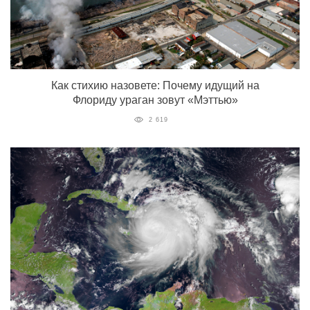
Как стихию назовете: Почему идущий на
Флориду ураган зовут «Мэттью»
2 619